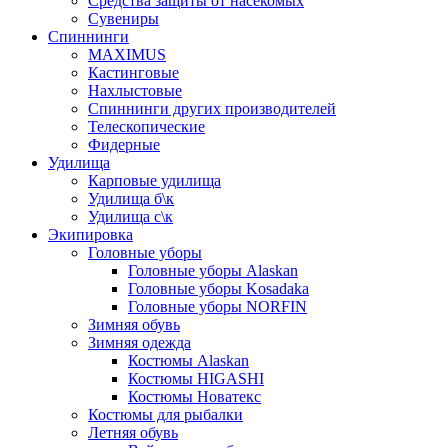
Средства защиты от насекомых
Сувениры
Спиннинги
MAXIMUS
Кастинговые
Нахлыстовые
Спиннинги других производителей
Телескопические
Фидерные
Удилища
Карповые удилища
Удилища б\к
Удилища с\к
Экипировка
Головные уборы
Головные уборы Alaskan
Головные уборы Kosadaka
Головные уборы NORFIN
Зимняя обувь
Зимняя одежда
Костюмы Alaskan
Костюмы HIGASHI
Костюмы Новатекс
Костюмы для рыбалки
Летняя обувь