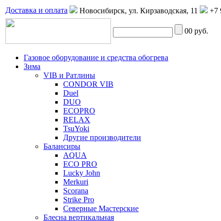
Доставка и оплата
Новосибирск, ул. Кирзаводская, 11
+7 
0
0 руб.
Газовое оборудование и средства обогрева
Зима
VIB и Ратлины
CONDOR VIB
Duel
DUO
ECOPRO
RELAX
TsuYoki
Другие производители
Балансиры
AQUA
ECO PRO
Lucky John
Merkuri
Scorana
Strike Pro
Северные Мастерские
Блесна вертикальная