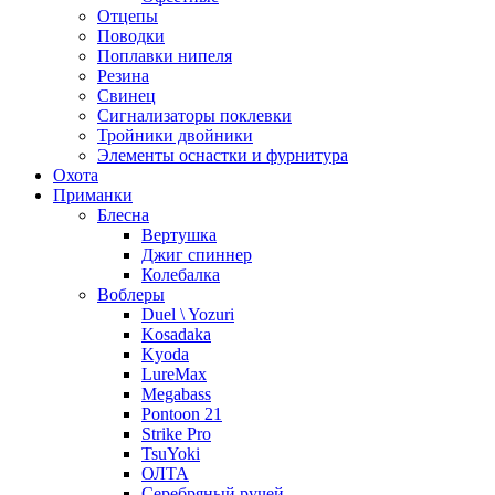
Отцепы
Поводки
Поплавки нипеля
Резина
Свинец
Сигнализаторы поклевки
Тройники двойники
Элементы оснастки и фурнитура
Охота
Приманки
Блесна
Вертушка
Джиг спиннер
Колебалка
Воблеры
Duel \ Yozuri
Kosadaka
Kyoda
LureMax
Megabass
Pontoon 21
Strike Pro
TsuYoki
ОЛТА
Серебряный ручей