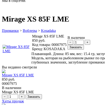
Мы в соцсетях
Mirage XS 85F LME
Приманки
>
Воблеры
>
Kosadaka
Mirage XS 85F LME
В наличии
850 руб.
Код товара:
00007975
Бренд:
KOSADAKA
Плавающий. Длина: 85 мм, вес: 15.4 гр, заглу
Модель, которая на рыболовном рынке по пр
глубинных значениях, заглубление приманки 0
Вы недавно смотрели
Mirage XS 85F LME
850 руб.
00007975
В наличиии
Mirage XS 85F LME
Хиты продаж