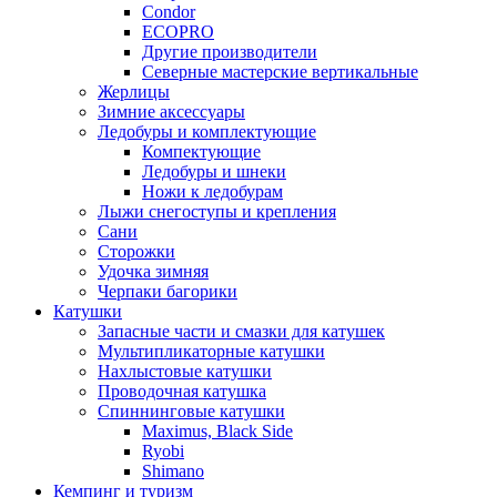
Condor
ECOPRO
Другие производители
Северные мастерские вертикальные
Жерлицы
Зимние аксессуары
Ледобуры и комплектующие
Компектующие
Ледобуры и шнеки
Ножи к ледобурам
Лыжи снегоступы и крепления
Сани
Сторожки
Удочка зимняя
Черпаки багорики
Катушки
Запасные части и смазки для катушек
Мультипликаторные катушки
Нахлыстовые катушки
Проводочная катушка
Спиннинговые катушки
Maximus, Black Side
Ryobi
Shimano
Кемпинг и туризм