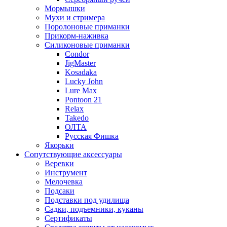
Мормышки
Мухи и стримера
Поролоновые приманки
Прикорм-наживка
Силиконовые приманки
Condor
JigMaster
Kosadaka
Lucky John
Lure Max
Pontoon 21
Relax
Takedo
ОЛТА
Русская Фишка
Якорьки
Сопутствующие аксессуары
Веревки
Инструмент
Мелочевка
Подсаки
Подставки под удилища
Садки, подъемники, куканы
Сертификаты