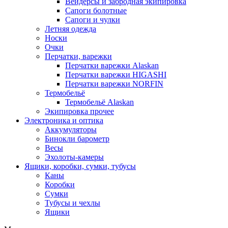
Вейдерсы и забродная экипировка
Сапоги болотные
Сапоги и чулки
Летняя одежда
Носки
Очки
Перчатки, варежки
Перчатки варежки Alaskan
Перчатки варежки HIGASHI
Перчатки варежки NORFIN
Термобельё
Термобельё Alaskan
Экипировка прочее
Электроника и оптика
Аккумуляторы
Бинокли барометр
Весы
Эхолоты-камеры
Ящики, коробки, сумки, тубусы
Каны
Коробки
Сумки
Тубусы и чехлы
Ящики