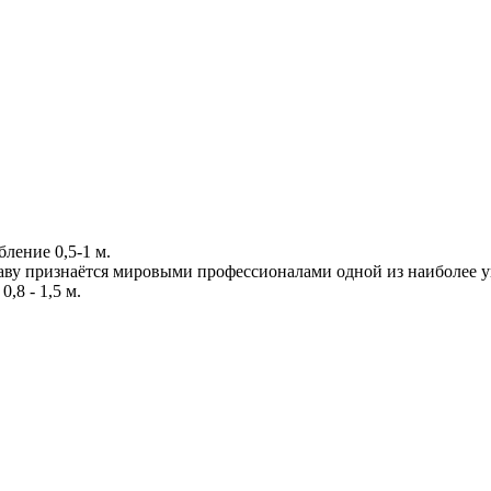
бление 0,5-1 м.
аву признаётся мировыми профессионалами одной из наиболее ун
,8 - 1,5 м.