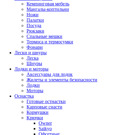
Кемпинговая мебель
Мангалы-коптильни
Ножи
Палатки
Посуда
Рюкзаки
Спальные мешки
Термоса и термосумки
Фонари
Лески и шнуры
Леска
Шнуры
Лодки и моторы
Аксессуары для лодок
Жилеты и элементы безопасности
Лодки
Моторы
Оснастка
Готовые остнастки
Карповые снасти
Кормушки
Крючки
Owner
Saikyo
Офсетные