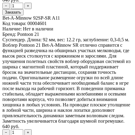
Bet-A-Minnow 92SP-SR A11
Код товара:
00004601
Наличие:
Нет в наличии
Бренд:
Pontoon 21
Суспендер. Длина: 92 мм, вес: 12.2 гр, заглубление: 0,3-0,5 м.
Воблер Pontoon 21 Bet-A-Minnow SR отлично справится с
функцией разведчика на обширных участках мелководья, где
высок риск столкнутся с коряжником и зарослями. Для
улучшения полетных свойств воблер оборудован системой из
шарика с магнитной пластиной, который поддерживает
бросок на значительные дистанции, сохраняя точность
подачи. Оригинальное размещение огрузки по всей длине
нижней части тела обеспечивает необходимый баланс в игре
после выхода на рабочий горизонт. В поведении приманка
стабильна, обладает выраженными колебаниями и осевыми
поворотами корпуса, что позволяет добиться внимания
хищника в любых условиях. На проводке плоское утолщение
в лобной части, ширина и наклон лопатки дополняют
привлекательность динамики заметным волновым следом.
Заметность увеличивается благодаря шумной погремушке.
640 руб.