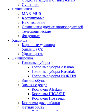
Средства защиты от насекомых
Сувениры
Спиннинги
MAXIMUS
Кастинговые
Нахлыстовые
Спиннинги других производителей
Телескопические
Фидерные
Удилища
Карповые удилища
Удилища б\к
Удилища с\к
Экипировка
Головные уборы
Головные уборы Alaskan
Головные уборы Kosadaka
Головные уборы NORFIN
Зимняя обувь
Зимняя одежда
Костюмы Alaskan
Костюмы HIGASHI
Костюмы Новатекс
Костюмы для рыбалки
Летняя обувь