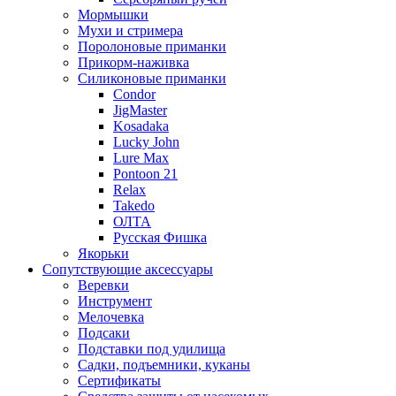
Мормышки
Мухи и стримера
Поролоновые приманки
Прикорм-наживка
Силиконовые приманки
Condor
JigMaster
Kosadaka
Lucky John
Lure Max
Pontoon 21
Relax
Takedo
ОЛТА
Русская Фишка
Якорьки
Сопутствующие аксессуары
Веревки
Инструмент
Мелочевка
Подсаки
Подставки под удилища
Садки, подъемники, куканы
Сертификаты