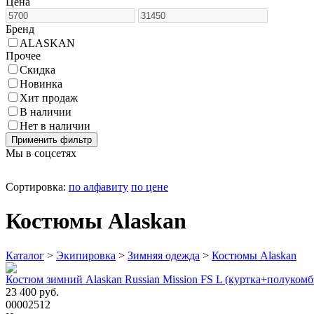
Цена
Бренд
ALASKAN
Прочее
Cкидка
Новинка
Хит продаж
В наличии
Нет в наличии
Мы в соцсетях
Сортировка:
по алфавиту
по цене
Костюмы Alaskan
Каталог
>
Экипировка
>
Зимняя одежда
>
Костюмы Alaskan
Костюм зимний Alaskan Russian Mission FS L (куртка+полукомб
23 400 руб.
00002512