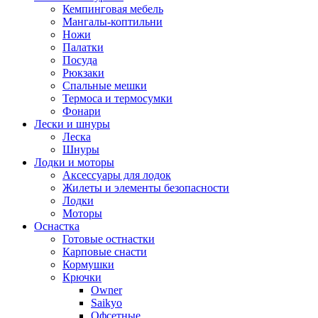
Кемпинговая мебель
Мангалы-коптильни
Ножи
Палатки
Посуда
Рюкзаки
Спальные мешки
Термоса и термосумки
Фонари
Лески и шнуры
Леска
Шнуры
Лодки и моторы
Аксессуары для лодок
Жилеты и элементы безопасности
Лодки
Моторы
Оснастка
Готовые остнастки
Карповые снасти
Кормушки
Крючки
Owner
Saikyo
Офсетные