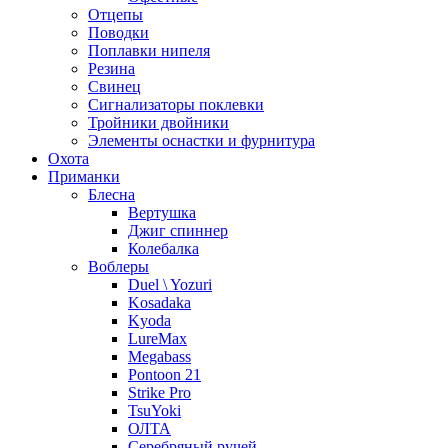
Отцепы
Поводки
Поплавки нипеля
Резина
Свинец
Сигнализаторы поклевки
Тройники двойники
Элементы оснастки и фурнитура
Охота
Приманки
Блесна
Вертушка
Джиг спиннер
Колебалка
Воблеры
Duel \ Yozuri
Kosadaka
Kyoda
LureMax
Megabass
Pontoon 21
Strike Pro
TsuYoki
ОЛТА
Серебряный ручей