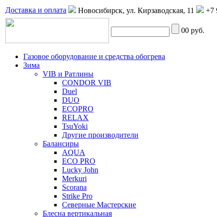
Доставка и оплата
Новосибирск, ул. Кирзаводская, 11
+7 
0
0 руб.
Газовое оборудование и средства обогрева
Зима
VIB и Ратлины
CONDOR VIB
Duel
DUO
ECOPRO
RELAX
TsuYoki
Другие производители
Балансиры
AQUA
ECO PRO
Lucky John
Merkuri
Scorana
Strike Pro
Северные Мастерские
Блесна вертикальная