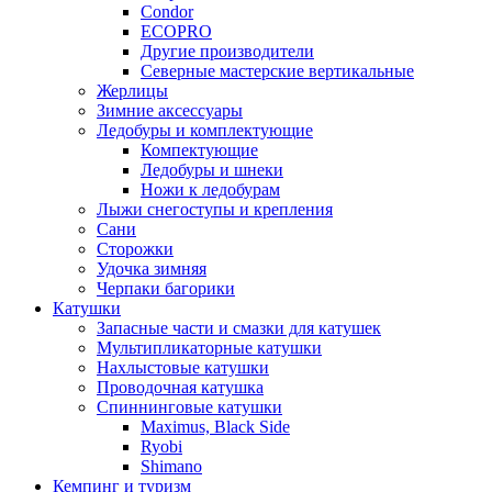
Condor
ECOPRO
Другие производители
Северные мастерские вертикальные
Жерлицы
Зимние аксессуары
Ледобуры и комплектующие
Компектующие
Ледобуры и шнеки
Ножи к ледобурам
Лыжи снегоступы и крепления
Сани
Сторожки
Удочка зимняя
Черпаки багорики
Катушки
Запасные части и смазки для катушек
Мультипликаторные катушки
Нахлыстовые катушки
Проводочная катушка
Спиннинговые катушки
Maximus, Black Side
Ryobi
Shimano
Кемпинг и туризм