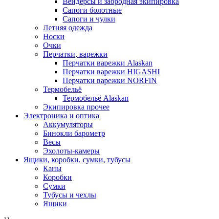
Вейдерсы и забродная экипировка
Сапоги болотные
Сапоги и чулки
Летняя одежда
Носки
Очки
Перчатки, варежки
Перчатки варежки Alaskan
Перчатки варежки HIGASHI
Перчатки варежки NORFIN
Термобельё
Термобельё Alaskan
Экипировка прочее
Электроника и оптика
Аккумуляторы
Бинокли барометр
Весы
Эхолоты-камеры
Ящики, коробки, сумки, тубусы
Каны
Коробки
Сумки
Тубусы и чехлы
Ящики