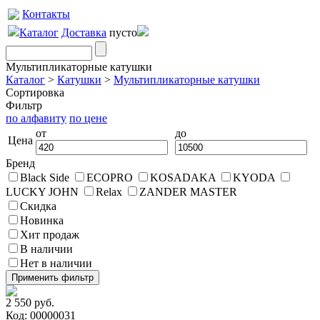
Контакты
Каталог
Доставка
пусто
Мультипликаторные катушки
Каталог
>
Катушки
>
Мультипликаторные катушки
Сортировка
Фильтр
по алфавиту
по цене
от
до
Цена
Бренд
Black Side
ECOPRO
KOSADAKA
KYODA
LUCKY JOHN
Relax
ZANDER MASTER
Скидка
Новинка
Хит продаж
В наличии
Нет в наличии
2 550 руб.
Код: 00000031