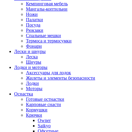
Кемпинговая мебель
Мангалы-коптильни
Ножи
Палатки
Посуда
Рюкзаки
Спальные мешки
Термоса и термосумки
Фонари
Лески и шнуры
Леска
Шнуры
Лодки и моторы
Аксессуары для лодок
Жилеты и элементы безопасности
Лодки
Моторы
Оснастка
Готовые остнастки
Карповые снасти
Кормушки
Крючки
Owner
Saikyo
Офсетные