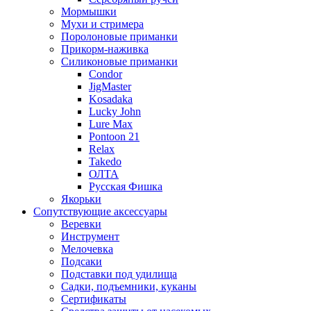
Мормышки
Мухи и стримера
Поролоновые приманки
Прикорм-наживка
Силиконовые приманки
Condor
JigMaster
Kosadaka
Lucky John
Lure Max
Pontoon 21
Relax
Takedo
ОЛТА
Русская Фишка
Якорьки
Сопутствующие аксессуары
Веревки
Инструмент
Мелочевка
Подсаки
Подставки под удилища
Садки, подъемники, куканы
Сертификаты