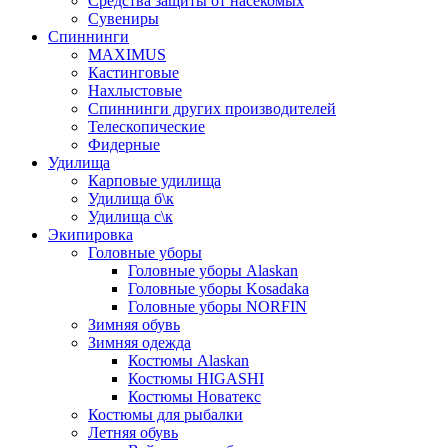
Средства защиты от насекомых
Сувениры
Спиннинги
MAXIMUS
Кастинговые
Нахлыстовые
Спиннинги других производителей
Телескопические
Фидерные
Удилища
Карповые удилища
Удилища б\к
Удилища с\к
Экипировка
Головные уборы
Головные уборы Alaskan
Головные уборы Kosadaka
Головные уборы NORFIN
Зимняя обувь
Зимняя одежда
Костюмы Alaskan
Костюмы HIGASHI
Костюмы Новатекс
Костюмы для рыбалки
Летняя обувь