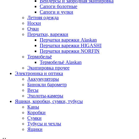
Вейдерсы и забродная экипировка
Сапоги болотные
Сапоги и чулки
Летняя одежда
Носки
Очки
Перчатки, варежки
Перчатки варежки Alaskan
Перчатки варежки HIGASHI
Перчатки варежки NORFIN
Термобельё
Термобельё Alaskan
Экипировка прочее
Электроника и оптика
Аккумуляторы
Бинокли барометр
Весы
Эхолоты-камеры
Ящики, коробки, сумки, тубусы
Каны
Коробки
Сумки
Тубусы и чехлы
Ящики