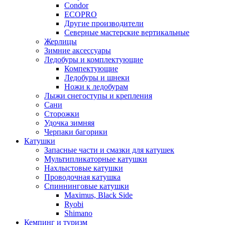
Condor
ECOPRO
Другие производители
Северные мастерские вертикальные
Жерлицы
Зимние аксессуары
Ледобуры и комплектующие
Компектующие
Ледобуры и шнеки
Ножи к ледобурам
Лыжи снегоступы и крепления
Сани
Сторожки
Удочка зимняя
Черпаки багорики
Катушки
Запасные части и смазки для катушек
Мультипликаторные катушки
Нахлыстовые катушки
Проводочная катушка
Спиннинговые катушки
Maximus, Black Side
Ryobi
Shimano
Кемпинг и туризм