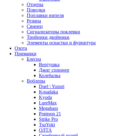
Отцепы
Поводки
Поплавки нипеля
Резина
Свинец
Сигнализаторы поклевки
Тройники двойники
Элементы оснастки и фурнитура
Охота
Приманки
Блесна
Вертушка
Джиг спиннер
Колебалка
Воблеры
Duel \ Yozuri
Kosadaka
Kyoda
LureMax
Megabass
Pontoon 21
Strike Pro
TsuYoki
ОЛТА
Серебряный ручей