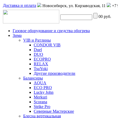
Доставка и оплата
Новосибирск, ул. Кирзаводская, 11
+7 
0
0 руб.
Газовое оборудование и средства обогрева
Зима
VIB и Ратлины
CONDOR VIB
Duel
DUO
ECOPRO
RELAX
TsuYoki
Другие производители
Балансиры
AQUA
ECO PRO
Lucky John
Merkuri
Scorana
Strike Pro
Северные Мастерские
Блесна вертикальная