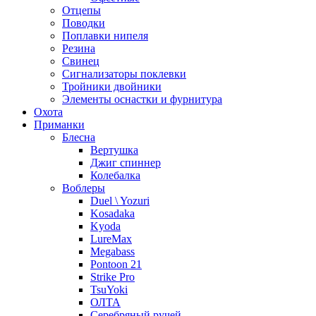
Отцепы
Поводки
Поплавки нипеля
Резина
Свинец
Сигнализаторы поклевки
Тройники двойники
Элементы оснастки и фурнитура
Охота
Приманки
Блесна
Вертушка
Джиг спиннер
Колебалка
Воблеры
Duel \ Yozuri
Kosadaka
Kyoda
LureMax
Megabass
Pontoon 21
Strike Pro
TsuYoki
ОЛТА
Серебряный ручей