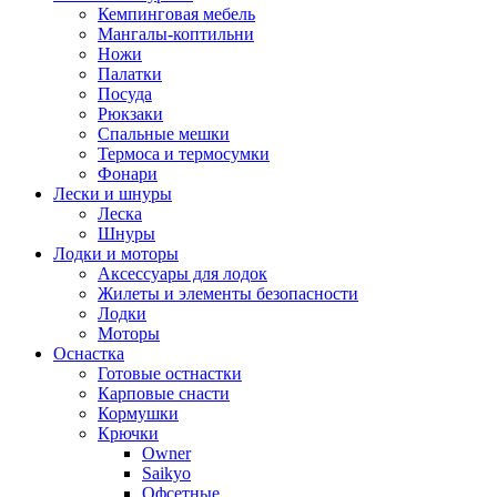
Кемпинговая мебель
Мангалы-коптильни
Ножи
Палатки
Посуда
Рюкзаки
Спальные мешки
Термоса и термосумки
Фонари
Лески и шнуры
Леска
Шнуры
Лодки и моторы
Аксессуары для лодок
Жилеты и элементы безопасности
Лодки
Моторы
Оснастка
Готовые остнастки
Карповые снасти
Кормушки
Крючки
Owner
Saikyo
Офсетные