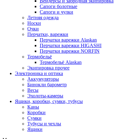
Вейдерсы и забродная экипировка
Сапоги болотные
Сапоги и чулки
Летняя одежда
Носки
Очки
Перчатки, варежки
Перчатки варежки Alaskan
Перчатки варежки HIGASHI
Перчатки варежки NORFIN
Термобельё
Термобельё Alaskan
Экипировка прочее
Электроника и оптика
Аккумуляторы
Бинокли барометр
Весы
Эхолоты-камеры
Ящики, коробки, сумки, тубусы
Каны
Коробки
Сумки
Тубусы и чехлы
Ящики