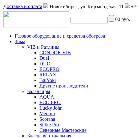
Доставка и оплата
Новосибирск, ул. Кирзаводская, 11
+7 
0
0 руб.
Газовое оборудование и средства обогрева
Зима
VIB и Ратлины
CONDOR VIB
Duel
DUO
ECOPRO
RELAX
TsuYoki
Другие производители
Балансиры
AQUA
ECO PRO
Lucky John
Merkuri
Scorana
Strike Pro
Северные Мастерские
Блесна вертикальная