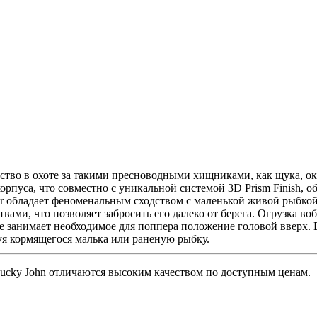
ство в охоте за такими пресноводными хищниками, как щука, ок
орпуса, что совместно с уникальной системой 3D Prism Finish, 
er обладает феноменальным сходством с маленькой живой рыбкой
ми, что позволяет забросить его далеко от берега. Огрузка во
е занимает необходимое для поппера положение головой вверх. В
я кормящегося малька или раненую рыбку.
ky John отличаются высоким качеством по доступным ценам.