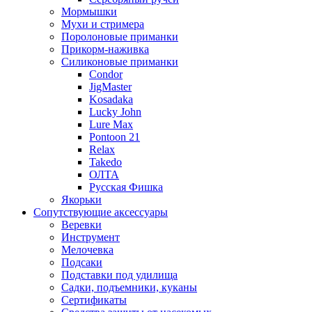
Мормышки
Мухи и стримера
Поролоновые приманки
Прикорм-наживка
Силиконовые приманки
Condor
JigMaster
Kosadaka
Lucky John
Lure Max
Pontoon 21
Relax
Takedo
ОЛТА
Русская Фишка
Якорьки
Сопутствующие аксессуары
Веревки
Инструмент
Мелочевка
Подсаки
Подставки под удилища
Садки, подъемники, куканы
Сертификаты