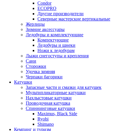
Condor
ECOPRO
Другие производители
Северные мастерские вертикальные
Жерлицы
Зимние аксессуары
Ледобуры и комплектующие
Компектующие
Ледобуры и шнеки
Ножи к ледобурам
Лыжи снегоступы и крепления
Сани
Сторожки
Удочка зимняя
Черпаки багорики
Катушки
Запасные части и смазки для катушек
Мультипликаторные катушки
Нахлыстовые катушки
Проводочная катушка
Спиннинговые катушки
Maximus, Black Side
Ryobi
Shimano
Кемпинг и туризм