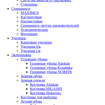
Средства защиты от насекомых
Сувениры
Спиннинги
MAXIMUS
Кастинговые
Нахлыстовые
Спиннинги других производителей
Телескопические
Фидерные
Удилища
Карповые удилища
Удилища б\к
Удилища с\к
Экипировка
Головные уборы
Головные уборы Alaskan
Головные уборы Kosadaka
Головные уборы NORFIN
Зимняя обувь
Зимняя одежда
Костюмы Alaskan
Костюмы HIGASHI
Костюмы Новатекс
Костюмы для рыбалки
Летняя обувь