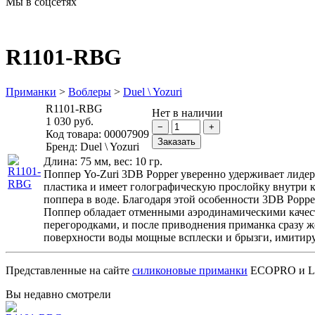
Мы в соцсетях
R1101-RBG
Приманки
>
Воблеры
>
Duel \ Yozuri
R1101-RBG
Нет в наличии
1 030 руб.
Код товара:
00007909
Бренд:
Duel \ Yozuri
Длина: 75 мм, вес: 10 гр.
Поппер Yo-Zuri 3DB Popper уверенно удерживает лидер
пластика и имеет голографическую прослойку внутри к
поппера в воде. Благодаря этой особенности 3DB Popp
Поппер обладает отменными аэродинамическими качества
перегородками, и после приводнения приманка сразу ж
поверхности воды мощные всплески и брызги, имитиру
Представленные на сайте
силиконовые приманки
ECOPRO и Luc
Вы недавно смотрели