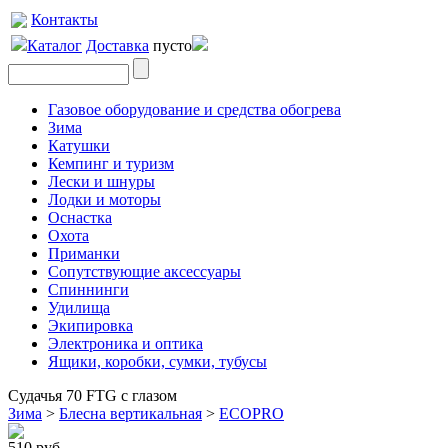
Контакты
Каталог
Доставка
пусто
Газовое оборудование и средства обогрева
Зима
Катушки
Кемпинг и туризм
Лески и шнуры
Лодки и моторы
Оснастка
Охота
Приманки
Сопутствующие аксессуары
Спиннинги
Удилища
Экипировка
Электроника и оптика
Ящики, коробки, сумки, тубусы
Судачья 70 FTG с глазом
Зима
>
Блесна вертикальная
>
ECOPRO
510 руб.