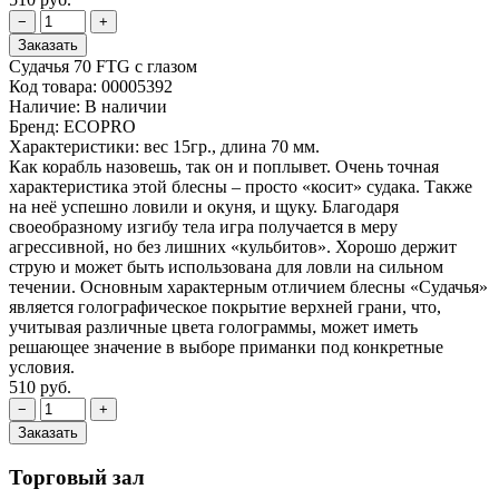
Судачья 70 FTG с глазом
Код товара:
00005392
Наличие:
В наличии
Бренд:
ECOPRO
Характеристики: вес 15гр., длина 70 мм.
Как корабль назовешь, так он и поплывет. Очень точная
характеристика этой блесны – просто «косит» судака. Также
на неё успешно ловили и окуня, и щуку. Благодаря
своеобразному изгибу тела игра получается в меру
агрессивной, но без лишних «кульбитов». Хорошо держит
струю и может быть использована для ловли на сильном
течении. Основным характерным отличием блесны «Судачья»
является голографическое покрытие верхней грани, что,
учитывая различные цвета голограммы, может иметь
решающее значение в выборе приманки под конкретные
условия.
510 руб.
Торговый зал