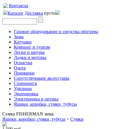
Контакты
Каталог
Доставка
пусто
Газовое оборудование и средства обогрева
Зима
Катушки
Кемпинг и туризм
Лески и шнуры
Лодки и моторы
Оснастка
Охота
Приманки
Сопутствующие аксессуары
Спиннинги
Удилища
Экипировка
Электроника и оптика
Ящики, коробки, сумки, тубусы
Сумка FISHERMAN зима
Ящики, коробки, сумки, тубусы
>
Сумки
1 500 руб.