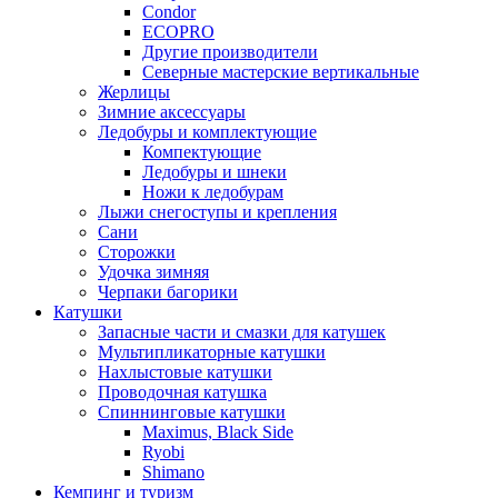
Condor
ECOPRO
Другие производители
Северные мастерские вертикальные
Жерлицы
Зимние аксессуары
Ледобуры и комплектующие
Компектующие
Ледобуры и шнеки
Ножи к ледобурам
Лыжи снегоступы и крепления
Сани
Сторожки
Удочка зимняя
Черпаки багорики
Катушки
Запасные части и смазки для катушек
Мультипликаторные катушки
Нахлыстовые катушки
Проводочная катушка
Спиннинговые катушки
Maximus, Black Side
Ryobi
Shimano
Кемпинг и туризм