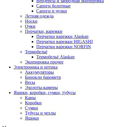
Вейдерсы и забродная экипировка
Сапоги болотные
Сапоги и чулки
Летняя одежда
Носки
Очки
Перчатки, варежки
Перчатки варежки Alaskan
Перчатки варежки HIGASHI
Перчатки варежки NORFIN
Термобельё
Термобельё Alaskan
Экипировка прочее
Электроника и оптика
Аккумуляторы
Бинокли барометр
Весы
Эхолоты-камеры
Ящики, коробки, сумки, тубусы
Каны
Коробки
Сумки
Тубусы и чехлы
Ящики