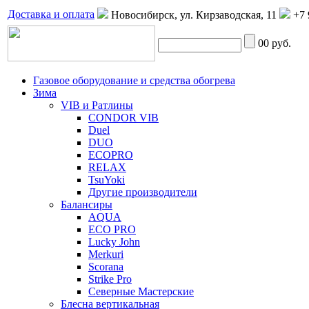
Доставка и оплата
Новосибирск, ул. Кирзаводская, 11
+7 
0
0 руб.
Газовое оборудование и средства обогрева
Зима
VIB и Ратлины
CONDOR VIB
Duel
DUO
ECOPRO
RELAX
TsuYoki
Другие производители
Балансиры
AQUA
ECO PRO
Lucky John
Merkuri
Scorana
Strike Pro
Северные Мастерские
Блесна вертикальная