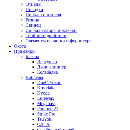
Отцепы
Поводки
Поплавки нипеля
Резина
Свинец
Сигнализаторы поклевки
Тройники двойники
Элементы оснастки и фурнитура
Охота
Приманки
Блесна
Вертушка
Джиг спиннер
Колебалка
Воблеры
Duel \ Yozuri
Kosadaka
Kyoda
LureMax
Megabass
Pontoon 21
Strike Pro
TsuYoki
ОЛТА
Серебряный ручей