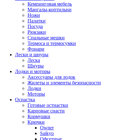
Кемпинговая мебель
Мангалы-коптильни
Ножи
Палатки
Посуда
Рюкзаки
Спальные мешки
Термоса и термосумки
Фонари
Лески и шнуры
Леска
Шнуры
Лодки и моторы
Аксессуары для лодок
Жилеты и элементы безопасности
Лодки
Моторы
Оснастка
Готовые остнастки
Карповые снасти
Кормушки
Крючки
Owner
Saikyo
Офсетные