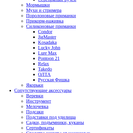
Мормышки
Мухи и стримера
Поролоновые приманки
Прикорм-наживка
Силиконовые приманки
Condor
JigMaster
Kosadaka
Lucky John
Lure Max
Pontoon 21
Relax
Takedo
ОЛТА
Русская Фишка
Якорьки
Сопутствующие аксессуары
Веревки
Инструмент
Мелочевка
Подсаки
Подставки под удилища
Садки, подъемники, куканы
Сертификаты