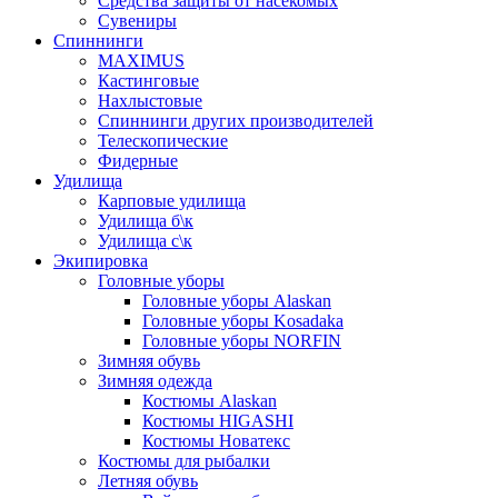
Средства защиты от насекомых
Сувениры
Спиннинги
MAXIMUS
Кастинговые
Нахлыстовые
Спиннинги других производителей
Телескопические
Фидерные
Удилища
Карповые удилища
Удилища б\к
Удилища с\к
Экипировка
Головные уборы
Головные уборы Alaskan
Головные уборы Kosadaka
Головные уборы NORFIN
Зимняя обувь
Зимняя одежда
Костюмы Alaskan
Костюмы HIGASHI
Костюмы Новатекс
Костюмы для рыбалки
Летняя обувь