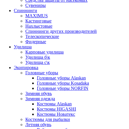
Средства защиты от насекомых
Сувениры
Спиннинги
MAXIMUS
Кастинговые
Нахлыстовые
Спиннинги других производителей
Телескопические
Фидерные
Удилища
Карповые удилища
Удилища б\к
Удилища с\к
Экипировка
Головные уборы
Головные уборы Alaskan
Головные уборы Kosadaka
Головные уборы NORFIN
Зимняя обувь
Зимняя одежда
Костюмы Alaskan
Костюмы HIGASHI
Костюмы Новатекс
Костюмы для рыбалки
Летняя обувь