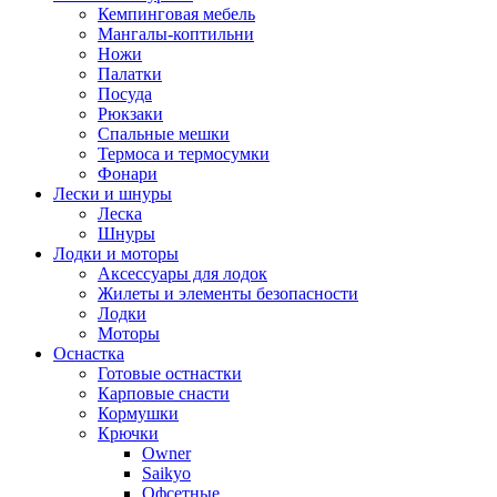
Кемпинговая мебель
Мангалы-коптильни
Ножи
Палатки
Посуда
Рюкзаки
Спальные мешки
Термоса и термосумки
Фонари
Лески и шнуры
Леска
Шнуры
Лодки и моторы
Аксессуары для лодок
Жилеты и элементы безопасности
Лодки
Моторы
Оснастка
Готовые остнастки
Карповые снасти
Кормушки
Крючки
Owner
Saikyo
Офсетные