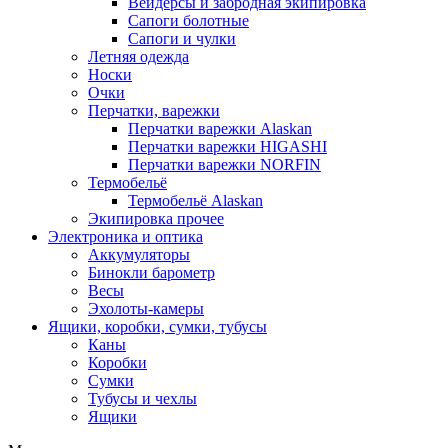
Вейдерсы и забродная экипировка
Сапоги болотные
Сапоги и чулки
Летняя одежда
Носки
Очки
Перчатки, варежки
Перчатки варежки Alaskan
Перчатки варежки HIGASHI
Перчатки варежки NORFIN
Термобельё
Термобельё Alaskan
Экипировка прочее
Электроника и оптика
Аккумуляторы
Бинокли барометр
Весы
Эхолоты-камеры
Ящики, коробки, сумки, тубусы
Каны
Коробки
Сумки
Тубусы и чехлы
Ящики