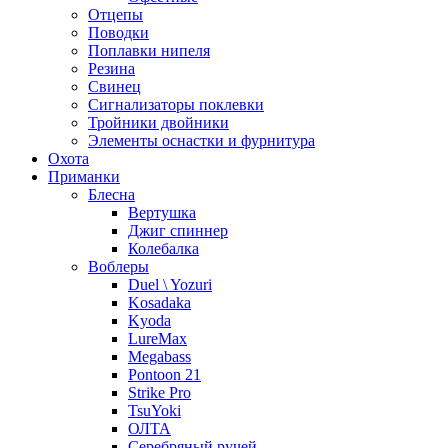
Отцепы
Поводки
Поплавки нипеля
Резина
Свинец
Сигнализаторы поклевки
Тройники двойники
Элементы оснастки и фурнитура
Охота
Приманки
Блесна
Вертушка
Джиг спиннер
Колебалка
Воблеры
Duel \ Yozuri
Kosadaka
Kyoda
LureMax
Megabass
Pontoon 21
Strike Pro
TsuYoki
ОЛТА
Серебряный ручей