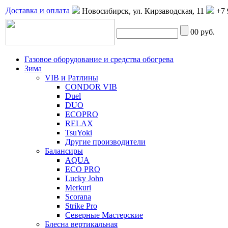
Доставка и оплата
Новосибирск, ул. Кирзаводская, 11
+7 
0
0 руб.
Газовое оборудование и средства обогрева
Зима
VIB и Ратлины
CONDOR VIB
Duel
DUO
ECOPRO
RELAX
TsuYoki
Другие производители
Балансиры
AQUA
ECO PRO
Lucky John
Merkuri
Scorana
Strike Pro
Северные Мастерские
Блесна вертикальная