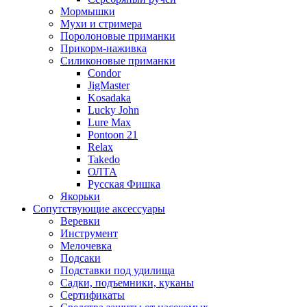
Мормышки
Мухи и стримера
Поролоновые приманки
Прикорм-наживка
Силиконовые приманки
Condor
JigMaster
Kosadaka
Lucky John
Lure Max
Pontoon 21
Relax
Takedo
ОЛТА
Русская Фишка
Якорьки
Сопутствующие аксессуары
Веревки
Инструмент
Мелочевка
Подсаки
Подставки под удилища
Садки, подъемники, куканы
Сертификаты