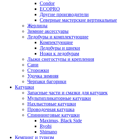
Condor
ECOPRO
Другие производители
Северные мастерские вертикальные
Жерлицы
Зимние аксессуары
Ледобуры и комплектующие
Компектующие
Ледобуры и шнеки
Ножи к ледобурам
Лыжи снегоступы и крепления
Сани
Сторожки
Удочка зимняя
Черпаки багорики
Катушки
Запасные части и смазки для катушек
Мультипликаторные катушки
Нахлыстовые катушки
Проводочная катушка
Спиннинговые катушки
Maximus, Black Side
Ryobi
Shimano
Кемпинг и туризм