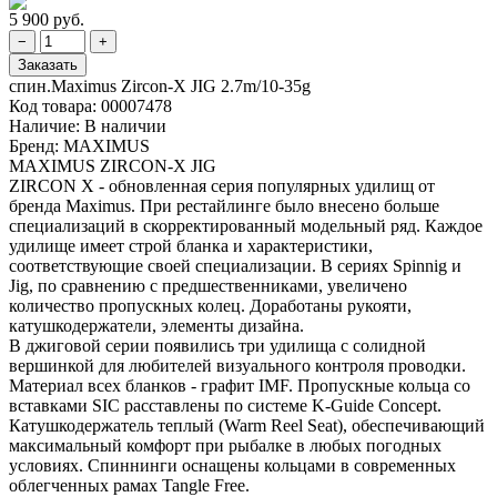
5 900 руб.
спин.Maximus Zircon-X JIG 2.7m/10-35g
Код товара:
00007478
Наличие:
В наличии
Бренд:
MAXIMUS
MAXIMUS ZIRCON-X JIG
ZIRCON X - обновленная серия популярных удилищ от
бренда Maximus. При рестайлинге было внесено больше
специализаций в скорректированный модельный ряд. Каждое
удилище имеет строй бланка и характеристики,
соответствующие своей специализации. В сериях Spinnig и
Jig, по сравнению с предшественниками, увеличено
количество пропускных колец. Доработаны рукояти,
катушкодержатели, элементы дизайна.
В джиговой серии появились три удилища с солидной
вершинкой для любителей визуального контроля проводки.
Материал всех бланков - графит IMF. Пропускные кольца со
вставками SIC расставлены по системе K-Guide Concept.
Катушкодержатель теплый (Warm Reel Seat), обеспечивающий
максимальный комфорт при рыбалке в любых погодных
условиях. Спиннинги оснащены кольцами в современных
облегченных рамах Tangle Free.