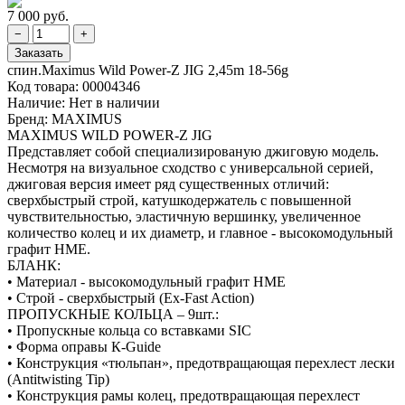
7 000 руб.
спин.Maximus Wild Power-Z JIG 2,45m 18-56g
Код товара:
00004346
Наличие:
Нет в наличии
Бренд:
MAXIMUS
MAXIMUS WILD POWER-Z JIG
Представляет собой специализированую джиговую модель.
Несмотря на визуальное сходство с универсальной серией,
джиговая версия имеет ряд существенных отличий:
сверхбыстрый строй, катушкодержатель с повышенной
чувствительностью, эластичную вершинку, увеличенное
количество колец и их диаметр, и главное - высокомодульный
графит HME.
БЛАНК:
• Материал - высокомодульный графит HME
• Строй - сверхбыстрый (Ex-Fast Action)
ПРОПУСКНЫЕ КОЛЬЦА – 9шт.:
• Пропускные кольца со вставками SIC
• Форма оправы К-Guide
• Конструкция «тюльпан», предотвращающая перехлест лески
(Antitwisting Tip)
• Конструкция рамы колец, предотвращающая перехлест