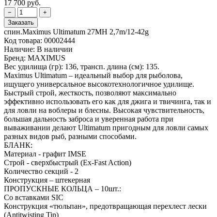
17 700 руб.
спин.Maximus Ultimatum 27MH 2,7m/12-42g
Код товара:
00002444
Наличие:
В наличии
Бренд:
MAXIMUS
Вес удилища (гр): 136, трансп. длина (см): 135.
Maximus Ultimatum – идеальный выбор для рыболова,
ищущего универсальное высокотехнологичное удилище.
Быстрый строй, жесткость, позволяют максимально
эффективно использовать его как для джига и твичинга, так и
для ловли на воблеры и блесны. Высокая чувствительность,
большая дальность заброса и уверенная работа при
вываживании делают Ultimatum пригодным для ловли самых
разных видов рыб, разными способами.
БЛАНК:
Материал - графит IMSE
Строй - сверхбыстрый (Ex-Fast Action)
Количество секций - 2
Конструкция – штекерная
ПРОПУСКНЫЕ КОЛЬЦА – 10шт.:
Со вставками SIC
Конструкция «тюльпан», предотвращающая перехлест лески
(Antitwisting Tip)