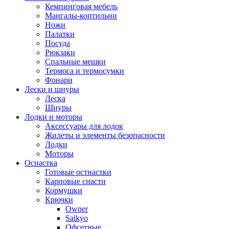
Кемпинговая мебель
Мангалы-коптильни
Ножи
Палатки
Посуда
Рюкзаки
Спальные мешки
Термоса и термосумки
Фонари
Лески и шнуры
Леска
Шнуры
Лодки и моторы
Аксессуары для лодок
Жилеты и элементы безопасности
Лодки
Моторы
Оснастка
Готовые остнастки
Карповые снасти
Кормушки
Крючки
Owner
Saikyo
Офсетные