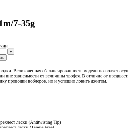
1m/7-35g
ичии
водки. Великолепная сбалансированность модели позволяет осущ
ии вне зависимости от величины трофея. В отличие от предшестве
ику проводки воблеров, но и успешно ловить джигом.
хлест лески (Antitwisting Tip)
ехлест лески (Tangle Free)