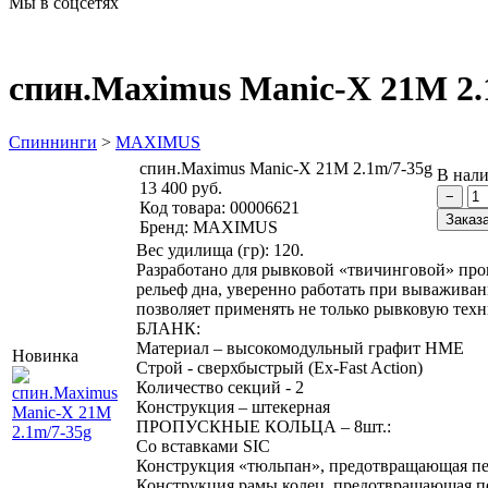
Мы в соцсетях
спин.Maximus Manic-X 21M 2.
Спиннинги
>
MAXIMUS
спин.Maximus Manic-X 21M 2.1m/7-35g
В нал
13 400 руб.
Код товара:
00006621
Бренд:
MAXIMUS
Вес удилища (гр): 120.
Разработано для рывковой «твичинговой» про
рельеф дна, уверенно работать при вываживан
позволяет применять не только рывковую техн
БЛАНК:
Материал – высокомодульный графит HME
Новинка
Строй - сверхбыстрый (Ex-Fast Action)
Количество секций - 2
Конструкция – штекерная
ПРОПУСКНЫЕ КОЛЬЦА – 8шт.:
Со вставками SIC
Конструкция «тюльпан», предотвращающая пере
Конструкция рамы колец, предотвращающая пер