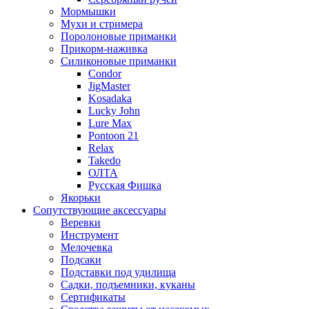
Мормышки
Мухи и стримера
Поролоновые приманки
Прикорм-наживка
Силиконовые приманки
Condor
JigMaster
Kosadaka
Lucky John
Lure Max
Pontoon 21
Relax
Takedo
ОЛТА
Русская Фишка
Якорьки
Сопутствующие аксессуары
Веревки
Инструмент
Мелочевка
Подсаки
Подставки под удилища
Садки, подъемники, куканы
Сертификаты