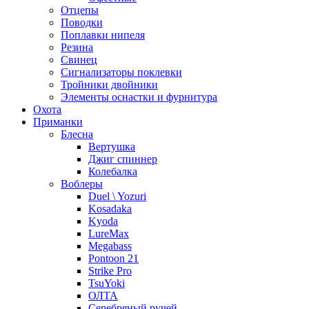
Отцепы
Поводки
Поплавки нипеля
Резина
Свинец
Сигнализаторы поклевки
Тройники двойники
Элементы оснастки и фурнитура
Охота
Приманки
Блесна
Вертушка
Джиг спиннер
Колебалка
Воблеры
Duel \ Yozuri
Kosadaka
Kyoda
LureMax
Megabass
Pontoon 21
Strike Pro
TsuYoki
ОЛТА
Серебряный ручей