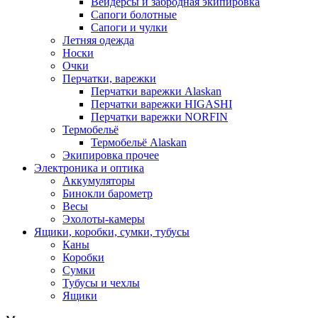
Вейдерсы и забродная экипировка
Сапоги болотные
Сапоги и чулки
Летняя одежда
Носки
Очки
Перчатки, варежки
Перчатки варежки Alaskan
Перчатки варежки HIGASHI
Перчатки варежки NORFIN
Термобельё
Термобельё Alaskan
Экипировка прочее
Электроника и оптика
Аккумуляторы
Бинокли барометр
Весы
Эхолоты-камеры
Ящики, коробки, сумки, тубусы
Каны
Коробки
Сумки
Тубусы и чехлы
Ящики