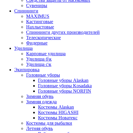
Средства защиты от насекомых
Сувениры
Спиннинги
MAXIMUS
Кастинговые
Нахлыстовые
Спиннинги других производителей
Телескопические
Фидерные
Удилища
Карповые удилища
Удилища б\к
Удилища с\к
Экипировка
Головные уборы
Головные уборы Alaskan
Головные уборы Kosadaka
Головные уборы NORFIN
Зимняя обувь
Зимняя одежда
Костюмы Alaskan
Костюмы HIGASHI
Костюмы Новатекс
Костюмы для рыбалки
Летняя обувь