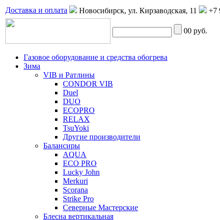
Доставка и оплата
Новосибирск, ул. Кирзаводская, 11
+7 
0
0 руб.
Газовое оборудование и средства обогрева
Зима
VIB и Ратлины
CONDOR VIB
Duel
DUO
ECOPRO
RELAX
TsuYoki
Другие производители
Балансиры
AQUA
ECO PRO
Lucky John
Merkuri
Scorana
Strike Pro
Северные Мастерские
Блесна вертикальная