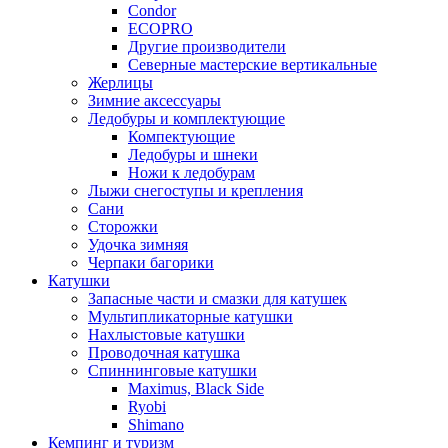
Condor
ECOPRO
Другие производители
Северные мастерские вертикальные
Жерлицы
Зимние аксессуары
Ледобуры и комплектующие
Компектующие
Ледобуры и шнеки
Ножи к ледобурам
Лыжи снегоступы и крепления
Сани
Сторожки
Удочка зимняя
Черпаки багорики
Катушки
Запасные части и смазки для катушек
Мультипликаторные катушки
Нахлыстовые катушки
Проводочная катушка
Спиннинговые катушки
Maximus, Black Side
Ryobi
Shimano
Кемпинг и туризм