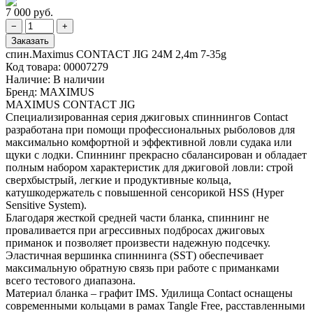
7 000 руб.
спин.Maximus CONTACT JIG 24M 2,4m 7-35g
Код товара:
00007279
Наличие:
В наличии
Бренд:
MAXIMUS
MAXIMUS CONTACT JIG
Специализированная серия джиговых спиннингов Contact
разработана при помощи профессиональных рыболовов для
максимально комфортной и эффективной ловли судака или
щуки с лодки. Спиннинг прекрасно сбалансирован и обладает
полным набором характеристик для джиговой ловли: строй
сверхбыстрый, легкие и продуктивные кольца,
катушкодержатель c повышенной сенсорикой HSS (Hyper
Sensitive System).
Благодаря жесткой средней части бланка, спиннинг не
проваливается при агрессивных подбросах джиговых
приманок и позволяет произвести надежную подсечку.
Эластичная вершинка спиннинга (SST) обеспечивает
максимальную обратную связь при работе с приманками
всего тестового диапазона.
Материал бланка – графит IMS. Удилища Contact оснащены
современными кольцами в рамах Tangle Free, расставленными