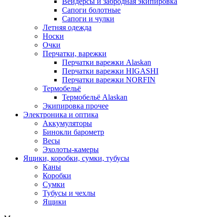
Вейдерсы и забродная экипировка
Сапоги болотные
Сапоги и чулки
Летняя одежда
Носки
Очки
Перчатки, варежки
Перчатки варежки Alaskan
Перчатки варежки HIGASHI
Перчатки варежки NORFIN
Термобельё
Термобельё Alaskan
Экипировка прочее
Электроника и оптика
Аккумуляторы
Бинокли барометр
Весы
Эхолоты-камеры
Ящики, коробки, сумки, тубусы
Каны
Коробки
Сумки
Тубусы и чехлы
Ящики