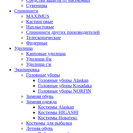
Средства защиты от насекомых
Сувениры
Спиннинги
MAXIMUS
Кастинговые
Нахлыстовые
Спиннинги других производителей
Телескопические
Фидерные
Удилища
Карповые удилища
Удилища б\к
Удилища с\к
Экипировка
Головные уборы
Головные уборы Alaskan
Головные уборы Kosadaka
Головные уборы NORFIN
Зимняя обувь
Зимняя одежда
Костюмы Alaskan
Костюмы HIGASHI
Костюмы Новатекс
Костюмы для рыбалки
Летняя обувь