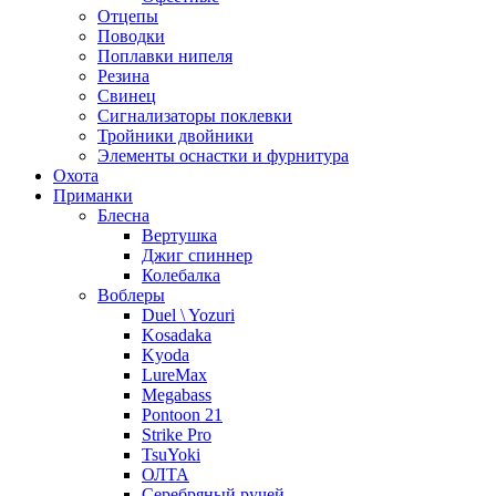
Отцепы
Поводки
Поплавки нипеля
Резина
Свинец
Сигнализаторы поклевки
Тройники двойники
Элементы оснастки и фурнитура
Охота
Приманки
Блесна
Вертушка
Джиг спиннер
Колебалка
Воблеры
Duel \ Yozuri
Kosadaka
Kyoda
LureMax
Megabass
Pontoon 21
Strike Pro
TsuYoki
ОЛТА
Серебряный ручей