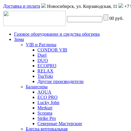
Доставка и оплата
Новосибирск, ул. Кирзаводская, 11
+7 
0
0 руб.
Газовое оборудование и средства обогрева
Зима
VIB и Ратлины
CONDOR VIB
Duel
DUO
ECOPRO
RELAX
TsuYoki
Другие производители
Балансиры
AQUA
ECO PRO
Lucky John
Merkuri
Scorana
Strike Pro
Северные Мастерские
Блесна вертикальная