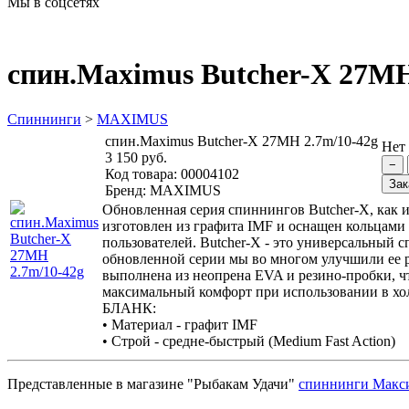
Мы в соцсетях
спин.Maximus Butcher-X 27MH
Спиннинги
>
MAXIMUS
спин.Maximus Butcher-X 27MH 2.7m/10-42g
Нет
3 150 руб.
Код товара:
00004102
Бренд:
MAXIMUS
Обновленная серия спиннингов Butcher-X, как и
изготовлен из графита IMF и оснащен кольцами 
пользователей. Butcher-Х - это универсальный
обновленной серии мы во многом улучшили ее р
выполнена из неопрена EVA и резино-пробки, ч
максимальный комфорт при использовании в хо
БЛАНК:
• Материал - графит IMF
• Строй - средне-быстрый (Medium Fast Action)
Представленные в магазине "Рыбакам Удачи"
спиннинги Макс