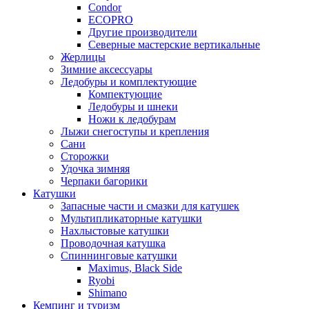
Condor
ECOPRO
Другие производители
Северные мастерские вертикальные
Жерлицы
Зимние аксессуары
Ледобуры и комплектующие
Компектующие
Ледобуры и шнеки
Ножи к ледобурам
Лыжи снегоступы и крепления
Сани
Сторожки
Удочка зимняя
Черпаки багорики
Катушки
Запасные части и смазки для катушек
Мультипликаторные катушки
Нахлыстовые катушки
Проводочная катушка
Спиннинговые катушки
Maximus, Black Side
Ryobi
Shimano
Кемпинг и туризм