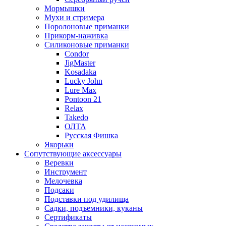
Мормышки
Мухи и стримера
Поролоновые приманки
Прикорм-наживка
Силиконовые приманки
Condor
JigMaster
Kosadaka
Lucky John
Lure Max
Pontoon 21
Relax
Takedo
ОЛТА
Русская Фишка
Якорьки
Сопутствующие аксессуары
Веревки
Инструмент
Мелочевка
Подсаки
Подставки под удилища
Садки, подъемники, куканы
Сертификаты