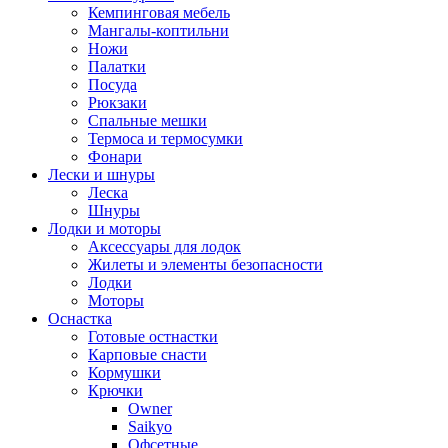
Кемпинговая мебель
Мангалы-коптильни
Ножи
Палатки
Посуда
Рюкзаки
Спальные мешки
Термоса и термосумки
Фонари
Лески и шнуры
Леска
Шнуры
Лодки и моторы
Аксессуары для лодок
Жилеты и элементы безопасности
Лодки
Моторы
Оснастка
Готовые остнастки
Карповые снасти
Кормушки
Крючки
Owner
Saikyo
Офсетные