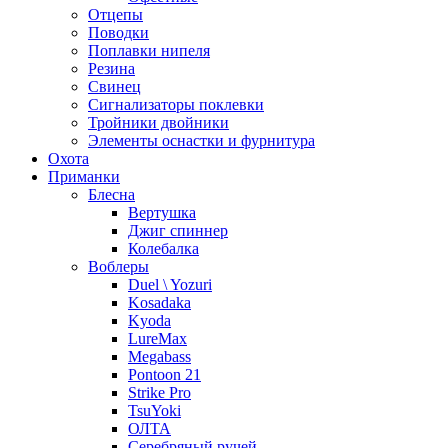
Отцепы
Поводки
Поплавки нипеля
Резина
Свинец
Сигнализаторы поклевки
Тройники двойники
Элементы оснастки и фурнитура
Охота
Приманки
Блесна
Вертушка
Джиг спиннер
Колебалка
Воблеры
Duel \ Yozuri
Kosadaka
Kyoda
LureMax
Megabass
Pontoon 21
Strike Pro
TsuYoki
ОЛТА
Серебряный ручей