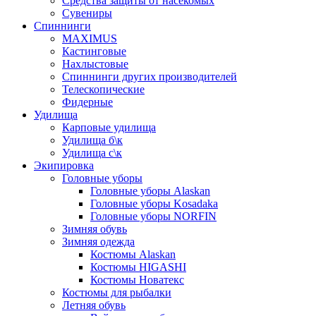
Средства защиты от насекомых
Сувениры
Спиннинги
MAXIMUS
Кастинговые
Нахлыстовые
Спиннинги других производителей
Телескопические
Фидерные
Удилища
Карповые удилища
Удилища б\к
Удилища с\к
Экипировка
Головные уборы
Головные уборы Alaskan
Головные уборы Kosadaka
Головные уборы NORFIN
Зимняя обувь
Зимняя одежда
Костюмы Alaskan
Костюмы HIGASHI
Костюмы Новатекс
Костюмы для рыбалки
Летняя обувь