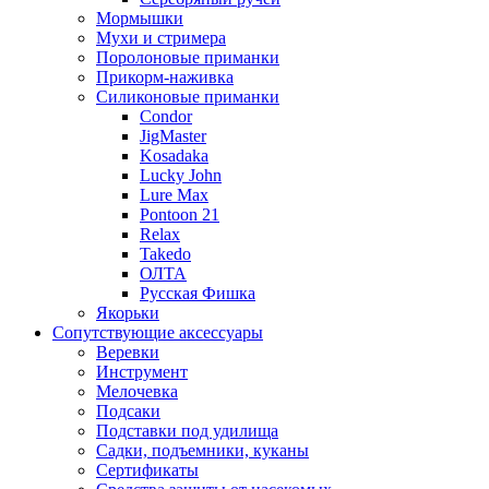
Мормышки
Мухи и стримера
Поролоновые приманки
Прикорм-наживка
Силиконовые приманки
Condor
JigMaster
Kosadaka
Lucky John
Lure Max
Pontoon 21
Relax
Takedo
ОЛТА
Русская Фишка
Якорьки
Сопутствующие аксессуары
Веревки
Инструмент
Мелочевка
Подсаки
Подставки под удилища
Садки, подъемники, куканы
Сертификаты