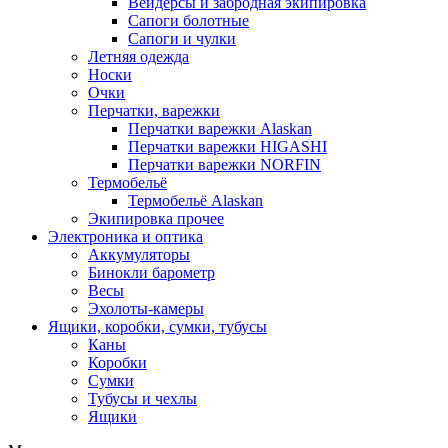
Вейдерсы и забродная экипировка
Сапоги болотные
Сапоги и чулки
Летняя одежда
Носки
Очки
Перчатки, варежки
Перчатки варежки Alaskan
Перчатки варежки HIGASHI
Перчатки варежки NORFIN
Термобельё
Термобельё Alaskan
Экипировка прочее
Электроника и оптика
Аккумуляторы
Бинокли барометр
Весы
Эхолоты-камеры
Ящики, коробки, сумки, тубусы
Каны
Коробки
Сумки
Тубусы и чехлы
Ящики