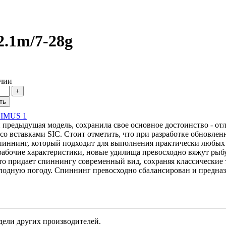
2.1m/7-28g
чии
 предыдущая модель, сохранила свое основное достоинство - от
со вставками SIC. Стоит отметить, что при разработке обновле
 спиннинг, который подходит для выполнения практически любых
абочие характеристики, новые удилища превосходно вяжут рыбу
то придает спиннингу современный вид, сохраняя классические
лодную погоду. Спиннинг превосходно сбалансирован и предназ
одели других производителей.