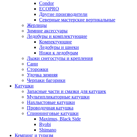
Condor
ECOPRO
Другие производители
Северные мастерские вертикальные
Жерлицы
Зимние аксессуары
Ледобуры и комплектующие
Компектующие
Ледобуры и шнеки
Ножи к ледобурам
Лыжи снегоступы и крепления
Сани
Сторожки
Удочка зимняя
Черпаки багорики
Катушки
Запасные части и смазки для катушек
Мультипликаторные катушки
Нахлыстовые катушки
Проводочная катушка
Спиннинговые катушки
Maximus, Black Side
Ryobi
Shimano
Кемпинг и туризм