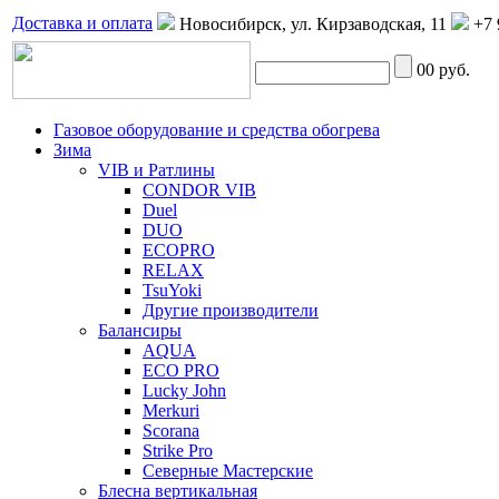
Доставка и оплата
Новосибирск, ул. Кирзаводская, 11
+7 
0
0 руб.
Газовое оборудование и средства обогрева
Зима
VIB и Ратлины
CONDOR VIB
Duel
DUO
ECOPRO
RELAX
TsuYoki
Другие производители
Балансиры
AQUA
ECO PRO
Lucky John
Merkuri
Scorana
Strike Pro
Северные Мастерские
Блесна вертикальная