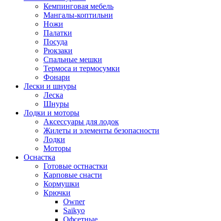
Кемпинговая мебель
Мангалы-коптильни
Ножи
Палатки
Посуда
Рюкзаки
Спальные мешки
Термоса и термосумки
Фонари
Лески и шнуры
Леска
Шнуры
Лодки и моторы
Аксессуары для лодок
Жилеты и элементы безопасности
Лодки
Моторы
Оснастка
Готовые остнастки
Карповые снасти
Кормушки
Крючки
Owner
Saikyo
Офсетные