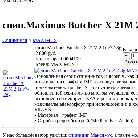
Мы в соцсетях
спин.Maximus Butcher-X 21M 
Спиннинги
>
MAXIMUS
спин.Maximus Butcher-X 21M 2.1m/7-28g
В нали
2 800 руб.
Код товара:
00004100
Бренд:
MAXIMUS
Обновленная серия спиннингов Butcher-X, как и
изготовлен из графита IMF и оснащен кольцами 
пользователей. Butcher-Х - это универсальный
обновленной серии мы во многом улучшили ее р
выполнена из неопрена EVA и резино-пробки, ч
максимальный комфорт при использовании в хо
БЛАНК:
• Материал - графит IMF
• Строй - средне-быстрый (Medium Fast Action)
У нас большой выбор удилищ:
спиннинг Максимус
, а также м