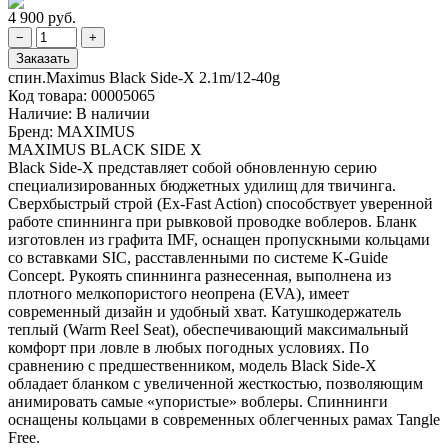
4 900 руб.
спин.Maximus Black Side-X 2.1m/12-40g
Код товара:
00005065
Наличие:
В наличии
Бренд:
MAXIMUS
MAXIMUS BLACK SIDE X
Black Side-X представляет собой обновленную серию
специализированных бюджетных удилищ для твичинга.
Сверхбыстрый строй (Ex-Fast Action) способствует уверенной
работе спиннинга при рывковой проводке воблеров. Бланк
изготовлен из графита IMF, оснащен пропускными кольцами
со вставками SIC, расставленными по системе K-Guide
Concept. Рукоять спиннинга разнесенная, выполнена из
плотного мелкопористого неопрена (EVA), имеет
современный дизайн и удобный хват. Катушкодержатель
теплый (Warm Reel Seat), обеспечивающий максимальный
комфорт при ловле в любых погодных условиях. По
сравнению с предшественником, модель Black Side-X
обладает бланком с увеличенной жесткостью, позволяющим
анимировать самые «упористые» воблеры. Спиннинги
оснащены кольцами в современных облегченных рамах Tangle
Free.