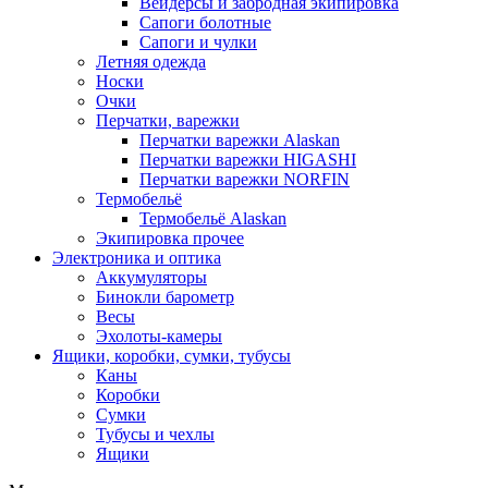
Вейдерсы и забродная экипировка
Сапоги болотные
Сапоги и чулки
Летняя одежда
Носки
Очки
Перчатки, варежки
Перчатки варежки Alaskan
Перчатки варежки HIGASHI
Перчатки варежки NORFIN
Термобельё
Термобельё Alaskan
Экипировка прочее
Электроника и оптика
Аккумуляторы
Бинокли барометр
Весы
Эхолоты-камеры
Ящики, коробки, сумки, тубусы
Каны
Коробки
Сумки
Тубусы и чехлы
Ящики