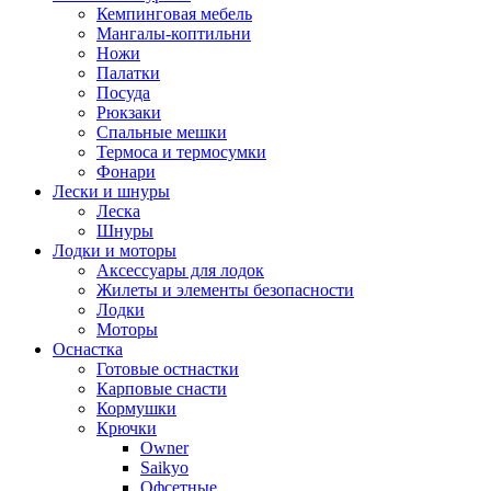
Кемпинговая мебель
Мангалы-коптильни
Ножи
Палатки
Посуда
Рюкзаки
Спальные мешки
Термоса и термосумки
Фонари
Лески и шнуры
Леска
Шнуры
Лодки и моторы
Аксессуары для лодок
Жилеты и элементы безопасности
Лодки
Моторы
Оснастка
Готовые остнастки
Карповые снасти
Кормушки
Крючки
Owner
Saikyo
Офсетные