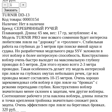
TURNIR DD-13
Код товара:
00003154
Наличие:
Нет в наличии
Бренд:
СЕРЕБРЯННЫЙ РУЧЕЙ
Плавающий. Длина: 65 мм, вес: 17 гр, заглубление: 4 м.
Модель TURNIR PRO вне всякого сомнения будет интересна
любителям ловли на "дорожку" и «троллинг». Стабильная
работа на глубинах до 5 метров при поиске ямной щуки и
судака. Но разработчики модельного ряда SSV заложили в
этот воблер и более интересную способность. Конструктивно
воблер очень быстро выходит на максимальную глубину
проводки 4-5 метров. Для этого нужно всего 2-3 метра
проводки. Такая особенность делает эту модель интересной
при ловле на глубоких омутах небольших речек, где вся
проводка может составлять 10-15 метров. Очень хорошо
зарекомендовал себя воблер и при ловле на "бровках" с
резкими перепадами глубин. Конструктивно воблер
значительно менее склонен к зацепам, чем другие воблеры.
Соотношение рабочего угла наклона воблера, длины лопасти
и точки крепления тройника значительно снижает риск
зацепа. Очень эффективен при ловле на береговых бровках.
320 руб.