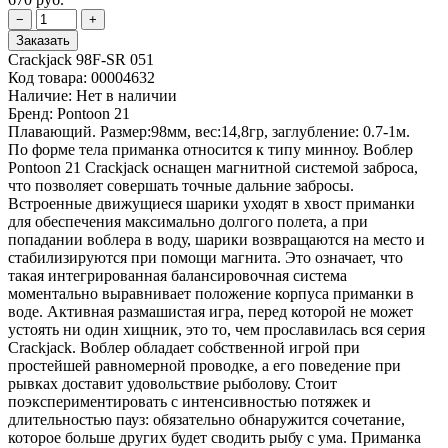
Crackjack 98F-SR 051
Код товара:
00004632
Наличие:
Нет в наличии
Бренд:
Pontoon 21
Плавающий. Размер:98мм, вес:14,8гр, заглубление: 0.7-1м.
По форме тела приманка относится к типу минноу. Воблер
Pontoon 21 Crackjack оснащен магнитной системой заброса,
что позволяет совершать точные дальние забросы.
Встроенные движущиеся шарики уходят в хвост приманки
для обеспечения максимально долгого полета, а при
попадании воблера в воду, шарики возвращаются на место и
стабилизируются при помощи магнита. Это означает, что
такая интегрированная балансировочная система
моментально выравнивает положение корпуса приманки в
воде. Активная размашистая игра, перед которой не может
устоять ни один хищник, это то, чем прославилась вся серия
Crackjack. Воблер обладает собственной игрой при
простейшей равномерной проводке, а его поведение при
рывках доставит удовольствие рыболову. Стоит
поэкспериментировать с интенсивностью потяжек и
длительностью пауз: обязательно обнаружится сочетание,
которое больше других будет сводить рыбу с ума. Приманка