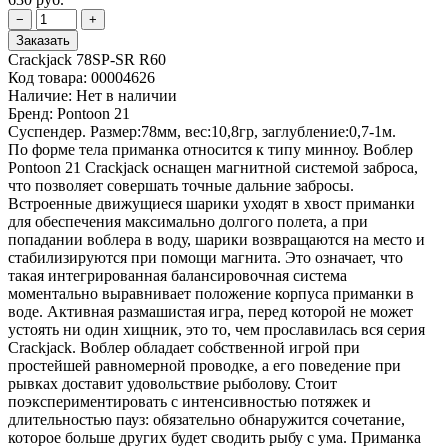
Crackjack 78SP-SR R60
Код товара:
00004626
Наличие:
Нет в наличии
Бренд:
Pontoon 21
Суспендер. Размер:78мм, вес:10,8гр, заглубление:0,7-1м.
По форме тела приманка относится к типу минноу. Воблер
Pontoon 21 Crackjack оснащен магнитной системой заброса,
что позволяет совершать точные дальние забросы.
Встроенные движущиеся шарики уходят в хвост приманки
для обеспечения максимально долгого полета, а при
попадании воблера в воду, шарики возвращаются на место и
стабилизируются при помощи магнита. Это означает, что
такая интегрированная балансировочная система
моментально выравнивает положение корпуса приманки в
воде. Активная размашистая игра, перед которой не может
устоять ни один хищник, это то, чем прославилась вся серия
Crackjack. Воблер обладает собственной игрой при
простейшей равномерной проводке, а его поведение при
рывках доставит удовольствие рыболову. Стоит
поэкспериментировать с интенсивностью потяжек и
длительностью пауз: обязательно обнаружится сочетание,
которое больше других будет сводить рыбу с ума. Приманка