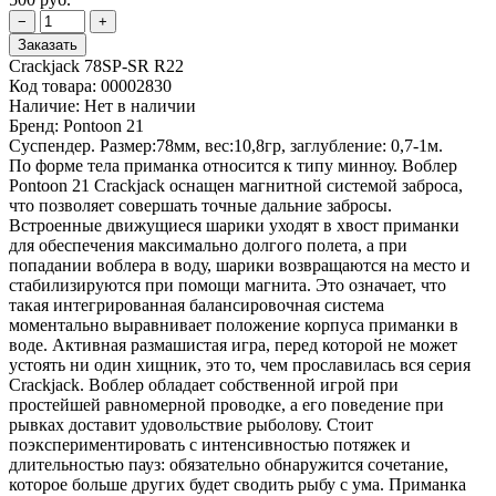
Crackjack 78SP-SR R22
Код товара:
00002830
Наличие:
Нет в наличии
Бренд:
Pontoon 21
Суспендер. Размер:78мм, вес:10,8гр, заглубление: 0,7-1м.
По форме тела приманка относится к типу минноу. Воблер
Pontoon 21 Crackjack оснащен магнитной системой заброса,
что позволяет совершать точные дальние забросы.
Встроенные движущиеся шарики уходят в хвост приманки
для обеспечения максимально долгого полета, а при
попадании воблера в воду, шарики возвращаются на место и
стабилизируются при помощи магнита. Это означает, что
такая интегрированная балансировочная система
моментально выравнивает положение корпуса приманки в
воде. Активная размашистая игра, перед которой не может
устоять ни один хищник, это то, чем прославилась вся серия
Crackjack. Воблер обладает собственной игрой при
простейшей равномерной проводке, а его поведение при
рывках доставит удовольствие рыболову. Стоит
поэкспериментировать с интенсивностью потяжек и
длительностью пауз: обязательно обнаружится сочетание,
которое больше других будет сводить рыбу с ума. Приманка