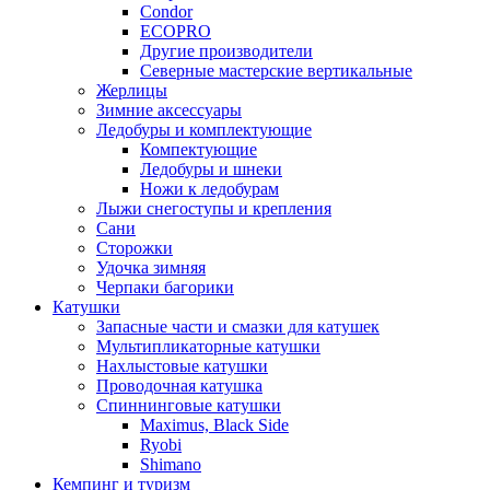
Condor
ECOPRO
Другие производители
Северные мастерские вертикальные
Жерлицы
Зимние аксессуары
Ледобуры и комплектующие
Компектующие
Ледобуры и шнеки
Ножи к ледобурам
Лыжи снегоступы и крепления
Сани
Сторожки
Удочка зимняя
Черпаки багорики
Катушки
Запасные части и смазки для катушек
Мультипликаторные катушки
Нахлыстовые катушки
Проводочная катушка
Спиннинговые катушки
Maximus, Black Side
Ryobi
Shimano
Кемпинг и туризм