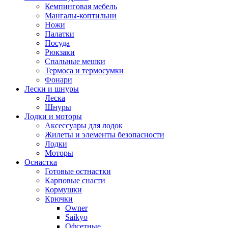
Кемпинговая мебель
Мангалы-коптильни
Ножи
Палатки
Посуда
Рюкзаки
Спальные мешки
Термоса и термосумки
Фонари
Лески и шнуры
Леска
Шнуры
Лодки и моторы
Аксессуары для лодок
Жилеты и элементы безопасности
Лодки
Моторы
Оснастка
Готовые остнастки
Карповые снасти
Кормушки
Крючки
Owner
Saikyo
Офсетные