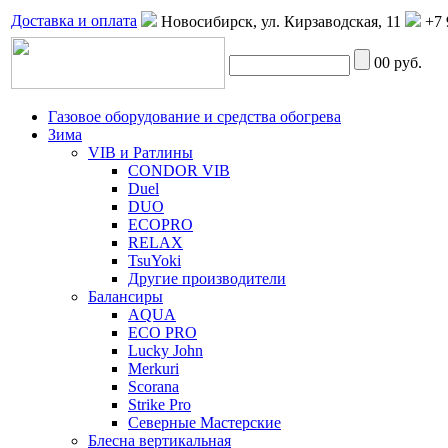
Доставка и оплата
Новосибирск, ул. Кирзаводская, 11
+7 
0
0 руб.
Газовое оборудование и средства обогрева
Зима
VIB и Ратлины
CONDOR VIB
Duel
DUO
ECOPRO
RELAX
TsuYoki
Другие производители
Балансиры
AQUA
ECO PRO
Lucky John
Merkuri
Scorana
Strike Pro
Северные Мастерские
Блесна вертикальная