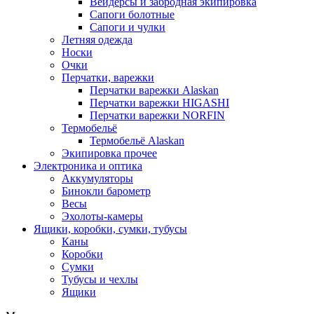
Вейдерсы и забродная экипировка
Сапоги болотные
Сапоги и чулки
Летняя одежда
Носки
Очки
Перчатки, варежки
Перчатки варежки Alaskan
Перчатки варежки HIGASHI
Перчатки варежки NORFIN
Термобельё
Термобельё Alaskan
Экипировка прочее
Электроника и оптика
Аккумуляторы
Бинокли барометр
Весы
Эхолоты-камеры
Ящики, коробки, сумки, тубусы
Каны
Коробки
Сумки
Тубусы и чехлы
Ящики