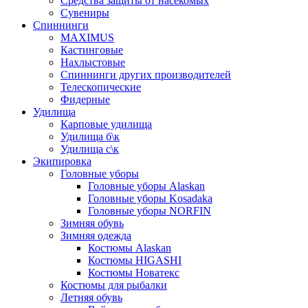
Средства защиты от насекомых
Сувениры
Спиннинги
MAXIMUS
Кастинговые
Нахлыстовые
Спиннинги других производителей
Телескопические
Фидерные
Удилища
Карповые удилища
Удилища б\к
Удилища с\к
Экипировка
Головные уборы
Головные уборы Alaskan
Головные уборы Kosadaka
Головные уборы NORFIN
Зимняя обувь
Зимняя одежда
Костюмы Alaskan
Костюмы HIGASHI
Костюмы Новатекс
Костюмы для рыбалки
Летняя обувь