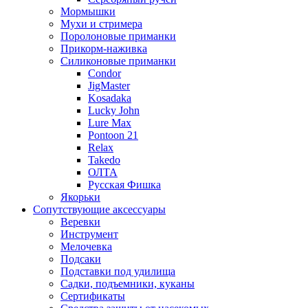
Мормышки
Мухи и стримера
Поролоновые приманки
Прикорм-наживка
Силиконовые приманки
Condor
JigMaster
Kosadaka
Lucky John
Lure Max
Pontoon 21
Relax
Takedo
ОЛТА
Русская Фишка
Якорьки
Сопутствующие аксессуары
Веревки
Инструмент
Мелочевка
Подсаки
Подставки под удилища
Садки, подъемники, куканы
Сертификаты