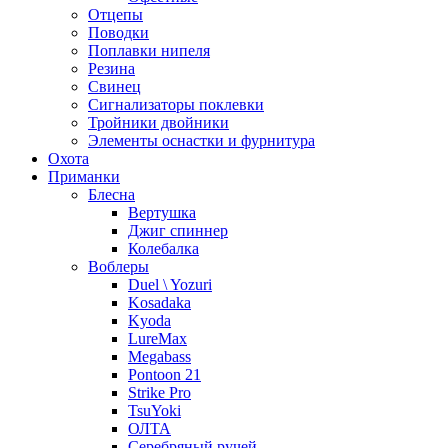
Отцепы
Поводки
Поплавки нипеля
Резина
Свинец
Сигнализаторы поклевки
Тройники двойники
Элементы оснастки и фурнитура
Охота
Приманки
Блесна
Вертушка
Джиг спиннер
Колебалка
Воблеры
Duel \ Yozuri
Kosadaka
Kyoda
LureMax
Megabass
Pontoon 21
Strike Pro
TsuYoki
ОЛТА
Серебряный ручей