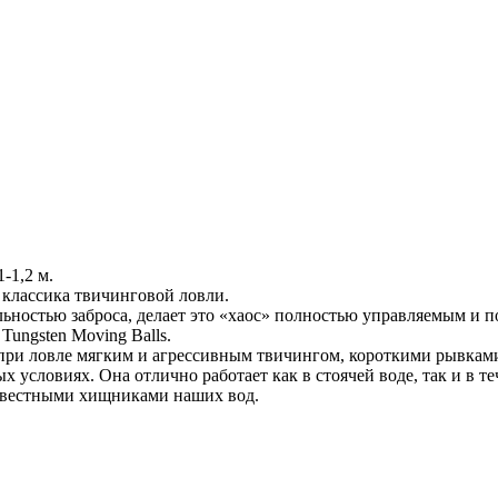
-1,2 м.
 классика твичинговой ловли.
ьностью заброса, делает это «хаос» полностью управляемым и п
ungsten Moving Balls.
 при ловле мягким и агрессивным твичингом, короткими рывками
х условиях. Она отлично работает как в стоячей воде, так и в 
известными хищниками наших вод.