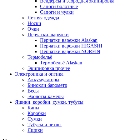
Вейдерсы и забродная экипировка
Сапоги болотные
Сапоги и чулки
Летняя одежда
Носки
Очки
Перчатки, варежки
Перчатки варежки Alaskan
Перчатки варежки HIGASHI
Перчатки варежки NORFIN
Термобельё
Термобельё Alaskan
Экипировка прочее
Электроника и оптика
Аккумуляторы
Бинокли барометр
Весы
Эхолоты-камеры
Ящики, коробки, сумки, тубусы
Каны
Коробки
Сумки
Тубусы и чехлы
Ящики