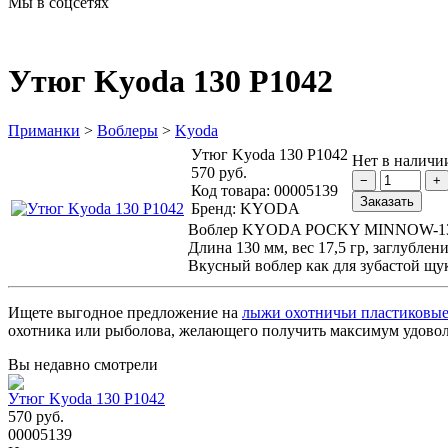
Мы в соцсетях
Утюг Kyoda 130 Р1042
Приманки
>
Воблеры
>
Kyoda
Утюг Kyoda 130 Р1042
Нет в наличи
570 руб.
Код товара:
00005139
Бренд:
KYODA
Воблер KYODA POCKY MINNOW-1
Длина 130 мм, вес 17,5 гр, заглубление
Вкусный воблер как для зубастой щуки
Ищете выгодное предложение на
лыжи охотничьи пластиковы
охотника или рыболова, желающего получить максимум удоволь
Вы недавно смотрели
Утюг Kyoda 130 Р1042
570 руб.
00005139