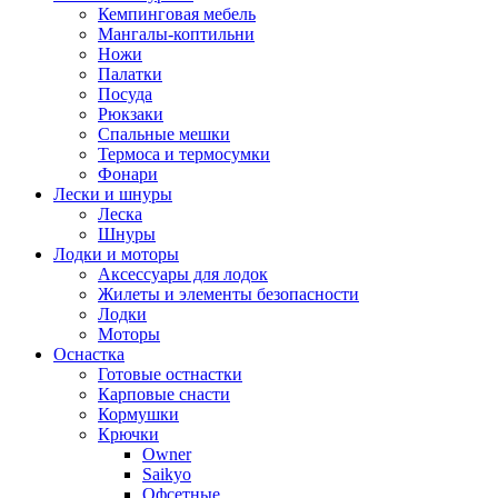
Кемпинговая мебель
Мангалы-коптильни
Ножи
Палатки
Посуда
Рюкзаки
Спальные мешки
Термоса и термосумки
Фонари
Лески и шнуры
Леска
Шнуры
Лодки и моторы
Аксессуары для лодок
Жилеты и элементы безопасности
Лодки
Моторы
Оснастка
Готовые остнастки
Карповые снасти
Кормушки
Крючки
Owner
Saikyo
Офсетные