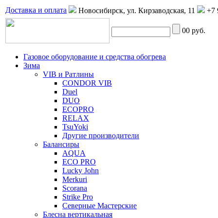
Доставка и оплата
Новосибирск, ул. Кирзаводская, 11
+7 
0
0 руб.
Газовое оборудование и средства обогрева
Зима
VIB и Ратлины
CONDOR VIB
Duel
DUO
ECOPRO
RELAX
TsuYoki
Другие производители
Балансиры
AQUA
ECO PRO
Lucky John
Merkuri
Scorana
Strike Pro
Северные Мастерские
Блесна вертикальная