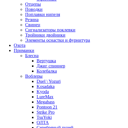
Отцепы
Поводки
Поплавки нипеля
Резина
Свинец
Сигнализаторы поклевки
Тройники двойники
Элементы оснастки и фурнитура
Охота
Приманки
Блесна
Вертушка
Джиг спиннер
Колебалка
Воблеры
Duel \ Yozuri
Kosadaka
Kyoda
LureMax
Megabass
Pontoon 21
Strike Pro
TsuYoki
ОЛТА
Серебряный ручей