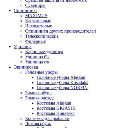
Средства защиты от насекомых
Сувениры
Спиннинги
MAXIMUS
Кастинговые
Нахлыстовые
Спиннинги других производителей
Телескопические
Фидерные
Удилища
Карповые удилища
Удилища б\к
Удилища с\к
Экипировка
Головные уборы
Головные уборы Alaskan
Головные уборы Kosadaka
Головные уборы NORFIN
Зимняя обувь
Зимняя одежда
Костюмы Alaskan
Костюмы HIGASHI
Костюмы Новатекс
Костюмы для рыбалки
Летняя обувь