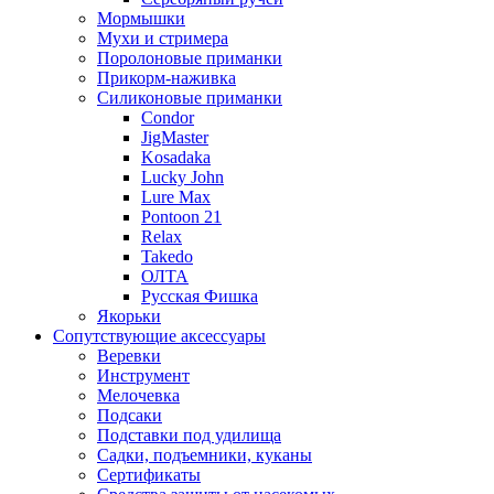
Мормышки
Мухи и стримера
Поролоновые приманки
Прикорм-наживка
Силиконовые приманки
Condor
JigMaster
Kosadaka
Lucky John
Lure Max
Pontoon 21
Relax
Takedo
ОЛТА
Русская Фишка
Якорьки
Сопутствующие аксессуары
Веревки
Инструмент
Мелочевка
Подсаки
Подставки под удилища
Садки, подъемники, куканы
Сертификаты