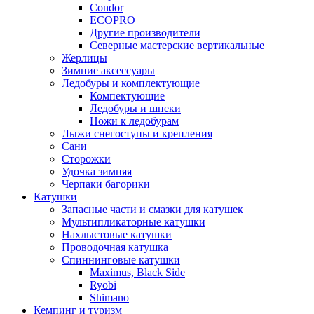
Condor
ECOPRO
Другие производители
Северные мастерские вертикальные
Жерлицы
Зимние аксессуары
Ледобуры и комплектующие
Компектующие
Ледобуры и шнеки
Ножи к ледобурам
Лыжи снегоступы и крепления
Сани
Сторожки
Удочка зимняя
Черпаки багорики
Катушки
Запасные части и смазки для катушек
Мультипликаторные катушки
Нахлыстовые катушки
Проводочная катушка
Спиннинговые катушки
Maximus, Black Side
Ryobi
Shimano
Кемпинг и туризм