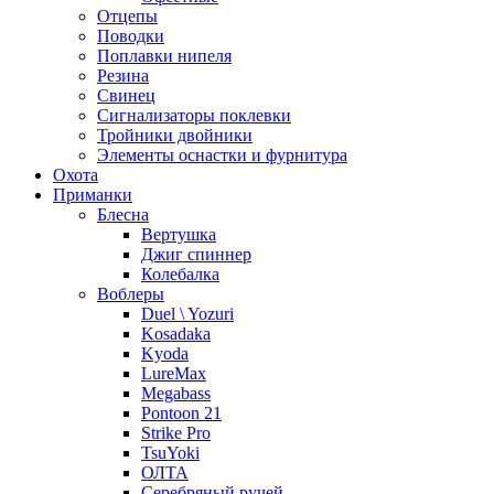
Отцепы
Поводки
Поплавки нипеля
Резина
Свинец
Сигнализаторы поклевки
Тройники двойники
Элементы оснастки и фурнитура
Охота
Приманки
Блесна
Вертушка
Джиг спиннер
Колебалка
Воблеры
Duel \ Yozuri
Kosadaka
Kyoda
LureMax
Megabass
Pontoon 21
Strike Pro
TsuYoki
ОЛТА
Серебряный ручей