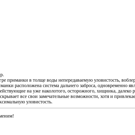
р.
е приманки в толще воды непередаваемую уловистость, воблер н
иманки расположена система дальнего заброса, одновременно яв
действующие на уже наколотого, осторожного, хищника, далеко 
скрывает все свои замечательные возможности, хотя и привлек
аксимальную уловистость.
меним!