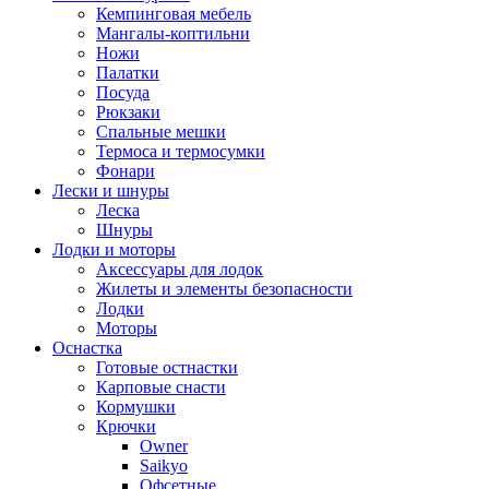
Кемпинговая мебель
Мангалы-коптильни
Ножи
Палатки
Посуда
Рюкзаки
Спальные мешки
Термоса и термосумки
Фонари
Лески и шнуры
Леска
Шнуры
Лодки и моторы
Аксессуары для лодок
Жилеты и элементы безопасности
Лодки
Моторы
Оснастка
Готовые остнастки
Карповые снасти
Кормушки
Крючки
Owner
Saikyo
Офсетные