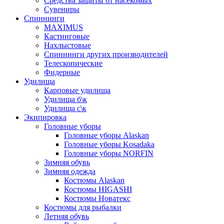
Средства защиты от насекомых
Сувениры
Спиннинги
MAXIMUS
Кастинговые
Нахлыстовые
Спиннинги других производителей
Телескопические
Фидерные
Удилища
Карповые удилища
Удилища б\к
Удилища с\к
Экипировка
Головные уборы
Головные уборы Alaskan
Головные уборы Kosadaka
Головные уборы NORFIN
Зимняя обувь
Зимняя одежда
Костюмы Alaskan
Костюмы HIGASHI
Костюмы Новатекс
Костюмы для рыбалки
Летняя обувь