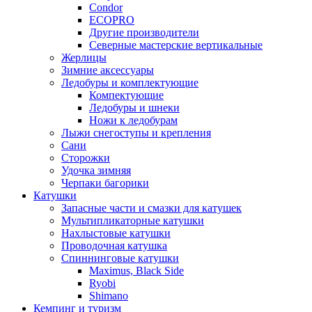
Condor
ECOPRO
Другие производители
Северные мастерские вертикальные
Жерлицы
Зимние аксессуары
Ледобуры и комплектующие
Компектующие
Ледобуры и шнеки
Ножи к ледобурам
Лыжи снегоступы и крепления
Сани
Сторожки
Удочка зимняя
Черпаки багорики
Катушки
Запасные части и смазки для катушек
Мультипликаторные катушки
Нахлыстовые катушки
Проводочная катушка
Спиннинговые катушки
Maximus, Black Side
Ryobi
Shimano
Кемпинг и туризм