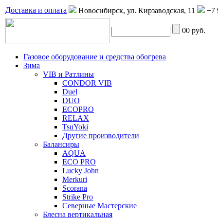
Доставка и оплата
Новосибирск, ул. Кирзаводская, 11
+7 
0
0 руб.
Газовое оборудование и средства обогрева
Зима
VIB и Ратлины
CONDOR VIB
Duel
DUO
ECOPRO
RELAX
TsuYoki
Другие производители
Балансиры
AQUA
ECO PRO
Lucky John
Merkuri
Scorana
Strike Pro
Северные Мастерские
Блесна вертикальная