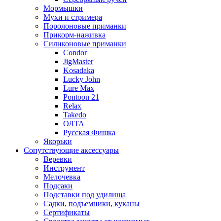
Мормышки
Мухи и стримера
Поролоновые приманки
Прикорм-наживка
Силиконовые приманки
Condor
JigMaster
Kosadaka
Lucky John
Lure Max
Pontoon 21
Relax
Takedo
ОЛТА
Русская Фишка
Якорьки
Сопутствующие аксессуары
Веревки
Инструмент
Мелочевка
Подсаки
Подставки под удилища
Садки, подъемники, куканы
Сертификаты