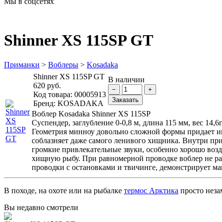
Мы в соцсетях
Shinner XS 115SP GT
Приманки
>
Воблеры
>
Kosadaka
Shinner XS 115SP GT
В наличии
620 руб.
Код товара:
00005913
Бренд:
KOSADAKA
Воблер Kosadaka Shinner XS 115SP
Cуспендер, заглубление 0-0,8 м, длина 115 мм, вес 14,6г
Геометрия минноу довольно сложной формы придает игр
соблазняет даже самого ленивого хищника. Внутри пр
громкие привлекательные звуки, особенно хорошо воз
хищную рыбу. При равномерной проводке воблер не ра
проводки с остановками и твичинге, демонстрирует м
В походе, на охоте или на рыбалке
термос Арктика
просто неза
Вы недавно смотрели