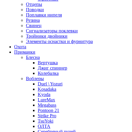
Отцепы
Поводки
Поплавки нипеля
Резина
Свинец
Сигнализаторы поклевки
Тройники двойники
Элементы оснастки и фурнитура
Охота
Приманки
Блесна
Вертушка
Джиг спиннер
Колебалка
Воблеры
Duel \ Yozuri
Kosadaka
Kyoda
LureMax
Megabass
Pontoon 21
Strike Pro
TsuYoki
ОЛТА
Серебряный ручей