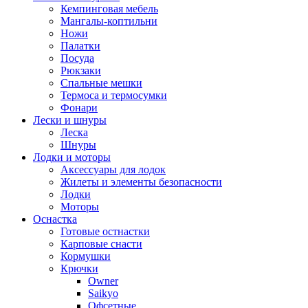
Кемпинговая мебель
Мангалы-коптильни
Ножи
Палатки
Посуда
Рюкзаки
Спальные мешки
Термоса и термосумки
Фонари
Лески и шнуры
Леска
Шнуры
Лодки и моторы
Аксессуары для лодок
Жилеты и элементы безопасности
Лодки
Моторы
Оснастка
Готовые остнастки
Карповые снасти
Кормушки
Крючки
Owner
Saikyo
Офсетные