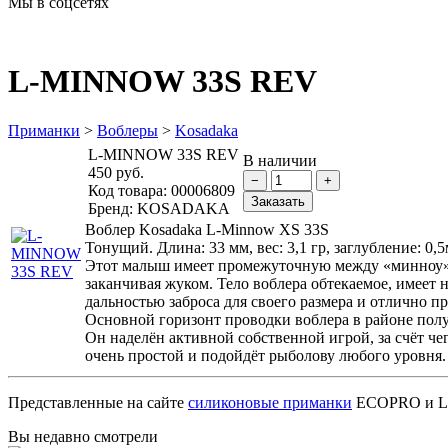
Мы в соцсетях
L-MINNOW 33S REV
Приманки
>
Воблеры
>
Kosadaka
L-MINNOW 33S REV
В наличии
450 руб.
Код товара:
00006809
Бренд:
KOSADAKA
Воблер Kosadaka L-Minnow XS 33S
Тонущий. Длина: 33 мм, вес: 3,1 гр, заглубление: 0,5
Этот малыш имеет промежуточную между «минноу», 
заканчивая жуком. Тело воблера обтекаемое, имеет
дальностью заброса для своего размера и отлично пр
Основной горизонт проводки воблера в районе полу
Он наделён активной собственной игрой, за счёт ч
очень простой и подойдёт рыболову любого уровня.
Представленные на сайте
силиконовые приманки
ECOPRO и Luc
Вы недавно смотрели