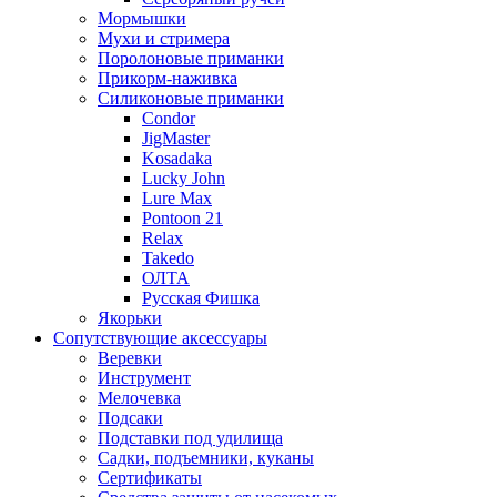
Мормышки
Мухи и стримера
Поролоновые приманки
Прикорм-наживка
Силиконовые приманки
Condor
JigMaster
Kosadaka
Lucky John
Lure Max
Pontoon 21
Relax
Takedo
ОЛТА
Русская Фишка
Якорьки
Сопутствующие аксессуары
Веревки
Инструмент
Мелочевка
Подсаки
Подставки под удилища
Садки, подъемники, куканы
Сертификаты