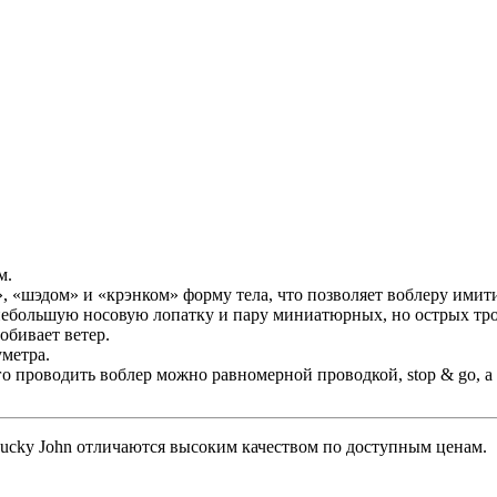
м.
«шэдом» и «крэнком» форму тела, что позволяет воблеру имити
 небольшую носовую лопатку и пару миниатюрных, но острых тро
обивает ветер.
метра.
его проводить воблер можно равномерной проводкой, stop & go,
ky John отличаются высоким качеством по доступным ценам.