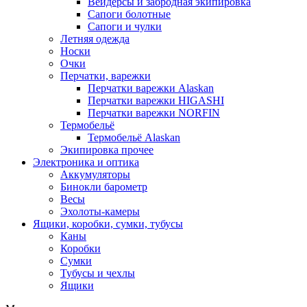
Вейдерсы и забродная экипировка
Сапоги болотные
Сапоги и чулки
Летняя одежда
Носки
Очки
Перчатки, варежки
Перчатки варежки Alaskan
Перчатки варежки HIGASHI
Перчатки варежки NORFIN
Термобельё
Термобельё Alaskan
Экипировка прочее
Электроника и оптика
Аккумуляторы
Бинокли барометр
Весы
Эхолоты-камеры
Ящики, коробки, сумки, тубусы
Каны
Коробки
Сумки
Тубусы и чехлы
Ящики