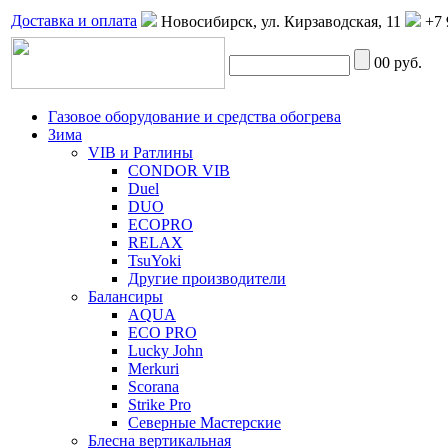
Доставка и оплата
Новосибирск, ул. Кирзаводская, 11
+7 
0
0 руб.
Газовое оборудование и средства обогрева
Зима
VIB и Ратлины
CONDOR VIB
Duel
DUO
ECOPRO
RELAX
TsuYoki
Другие производители
Балансиры
AQUA
ECO PRO
Lucky John
Merkuri
Scorana
Strike Pro
Северные Мастерские
Блесна вертикальная