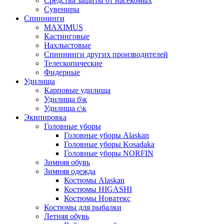
Средства защиты от насекомых
Сувениры
Спиннинги
MAXIMUS
Кастинговые
Нахлыстовые
Спиннинги других производителей
Телескопические
Фидерные
Удилища
Карповые удилища
Удилища б\к
Удилища с\к
Экипировка
Головные уборы
Головные уборы Alaskan
Головные уборы Kosadaka
Головные уборы NORFIN
Зимняя обувь
Зимняя одежда
Костюмы Alaskan
Костюмы HIGASHI
Костюмы Новатекс
Костюмы для рыбалки
Летняя обувь