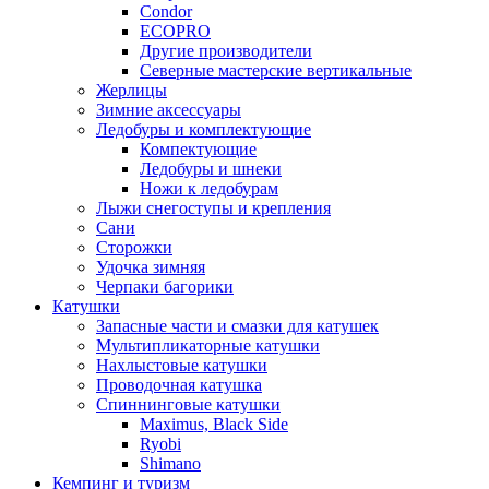
Condor
ECOPRO
Другие производители
Северные мастерские вертикальные
Жерлицы
Зимние аксессуары
Ледобуры и комплектующие
Компектующие
Ледобуры и шнеки
Ножи к ледобурам
Лыжи снегоступы и крепления
Сани
Сторожки
Удочка зимняя
Черпаки багорики
Катушки
Запасные части и смазки для катушек
Мультипликаторные катушки
Нахлыстовые катушки
Проводочная катушка
Спиннинговые катушки
Maximus, Black Side
Ryobi
Shimano
Кемпинг и туризм