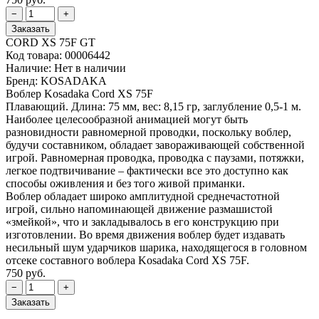
CORD XS 75F GT
Код товара:
00006442
Наличие:
Нет в наличии
Бренд:
KOSADAKA
Воблер Kosadaka Cord XS 75F
Плавающий. Длина: 75 мм, вес: 8,15 гр, заглубление 0,5-1 м.
Наиболее целесообразной анимацией могут быть
разновидности равномерной проводки, поскольку воблер,
будучи составником, обладает завораживающей собственной
игрой. Равномерная проводка, проводка с паузами, потяжки,
легкое подтвичивание – фактически все это доступно как
способы оживления и без того живой приманки.
Воблер обладает широко амплитудной среднечастотной
игрой, сильно напоминающей движение размашистой
«змейкой», что и закладывалось в его конструкцию при
изготовлении. Во время движения воблер будет издавать
несильный шум ударчиков шарика, находящегося в головном
отсеке составного воблера Kosadaka Cord XS 75F.
750 руб.