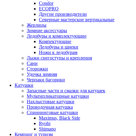
Condor
ECOPRO
Другие производители
Северные мастерские вертикальные
Жерлицы
Зимние аксессуары
Ледобуры и комплектующие
Компектующие
Ледобуры и шнеки
Ножи к ледобурам
Лыжи снегоступы и крепления
Сани
Сторожки
Удочка зимняя
Черпаки багорики
Катушки
Запасные части и смазки для катушек
Мультипликаторные катушки
Нахлыстовые катушки
Проводочная катушка
Спиннинговые катушки
Maximus, Black Side
Ryobi
Shimano
Кемпинг и туризм