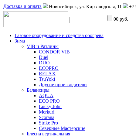
Доставка и оплата
Новосибирск, ул. Кирзаводская, 11
+7 
0
0 руб.
Газовое оборудование и средства обогрева
Зима
VIB и Ратлины
CONDOR VIB
Duel
DUO
ECOPRO
RELAX
TsuYoki
Другие производители
Балансиры
AQUA
ECO PRO
Lucky John
Merkuri
Scorana
Strike Pro
Северные Мастерские
Блесна вертикальная