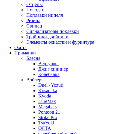
Отцепы
Поводки
Поплавки нипеля
Резина
Свинец
Сигнализаторы поклевки
Тройники двойники
Элементы оснастки и фурнитура
Охота
Приманки
Блесна
Вертушка
Джиг спиннер
Колебалка
Воблеры
Duel \ Yozuri
Kosadaka
Kyoda
LureMax
Megabass
Pontoon 21
Strike Pro
TsuYoki
ОЛТА
Серебряный ручей