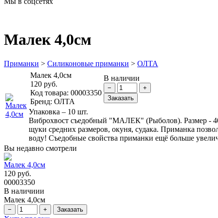
Мы в соцсетях
Малек 4,0см
Приманки
>
Силиконовые приманки
>
ОЛТА
Малек 4,0см
В наличии
120 руб.
Код товара:
00003350
Бренд:
ОЛТА
Упаковка – 10 шт.
Виброхвост съедобный "МАЛЕК" (Рыболов). Размер - 40
щуки средних размеров, окуня, судака. Приманка позвол
воду! Съедобные свойства приманки ещё больше увели
Вы недавно смотрели
Малек 4,0см
120 руб.
00003350
В наличиии
Малек 4,0см