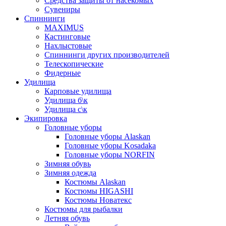
Средства защиты от насекомых
Сувениры
Спиннинги
MAXIMUS
Кастинговые
Нахлыстовые
Спиннинги других производителей
Телескопические
Фидерные
Удилища
Карповые удилища
Удилища б\к
Удилища с\к
Экипировка
Головные уборы
Головные уборы Alaskan
Головные уборы Kosadaka
Головные уборы NORFIN
Зимняя обувь
Зимняя одежда
Костюмы Alaskan
Костюмы HIGASHI
Костюмы Новатекс
Костюмы для рыбалки
Летняя обувь