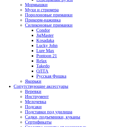
Мормышки
Мухи и стримера
Поролоновые приманки
Прикорм-наживка
Силиконовые приманки
Condor
JigMaster
Kosadaka
Lucky John
Lure Max
Pontoon 21
Relax
Takedo
ОЛТА
Русская Фишка
Якорьки
Сопутствующие аксессуары
Веревки
Инструмент
Мелочевка
Подсаки
Подставки под удилища
Садки, подъемники, куканы
Сертификаты