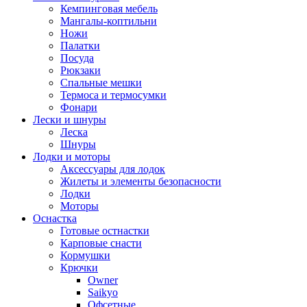
Кемпинговая мебель
Мангалы-коптильни
Ножи
Палатки
Посуда
Рюкзаки
Спальные мешки
Термоса и термосумки
Фонари
Лески и шнуры
Леска
Шнуры
Лодки и моторы
Аксессуары для лодок
Жилеты и элементы безопасности
Лодки
Моторы
Оснастка
Готовые остнастки
Карповые снасти
Кормушки
Крючки
Owner
Saikyo
Офсетные