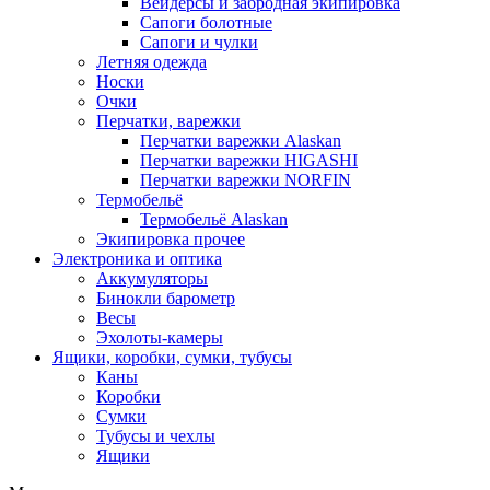
Вейдерсы и забродная экипировка
Сапоги болотные
Сапоги и чулки
Летняя одежда
Носки
Очки
Перчатки, варежки
Перчатки варежки Alaskan
Перчатки варежки HIGASHI
Перчатки варежки NORFIN
Термобельё
Термобельё Alaskan
Экипировка прочее
Электроника и оптика
Аккумуляторы
Бинокли барометр
Весы
Эхолоты-камеры
Ящики, коробки, сумки, тубусы
Каны
Коробки
Сумки
Тубусы и чехлы
Ящики