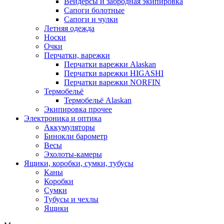
Вейдерсы и забродная экипировка
Сапоги болотные
Сапоги и чулки
Летняя одежда
Носки
Очки
Перчатки, варежки
Перчатки варежки Alaskan
Перчатки варежки HIGASHI
Перчатки варежки NORFIN
Термобельё
Термобельё Alaskan
Экипировка прочее
Электроника и оптика
Аккумуляторы
Бинокли барометр
Весы
Эхолоты-камеры
Ящики, коробки, сумки, тубусы
Каны
Коробки
Сумки
Тубусы и чехлы
Ящики