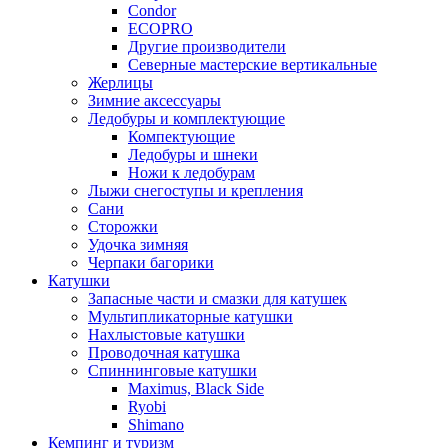
Condor
ECOPRO
Другие производители
Северные мастерские вертикальные
Жерлицы
Зимние аксессуары
Ледобуры и комплектующие
Компектующие
Ледобуры и шнеки
Ножи к ледобурам
Лыжи снегоступы и крепления
Сани
Сторожки
Удочка зимняя
Черпаки багорики
Катушки
Запасные части и смазки для катушек
Мультипликаторные катушки
Нахлыстовые катушки
Проводочная катушка
Спиннинговые катушки
Maximus, Black Side
Ryobi
Shimano
Кемпинг и туризм