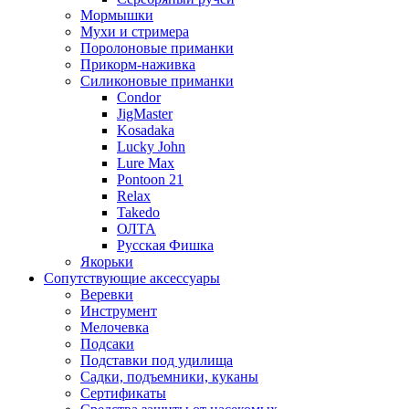
Мормышки
Мухи и стримера
Поролоновые приманки
Прикорм-наживка
Силиконовые приманки
Condor
JigMaster
Kosadaka
Lucky John
Lure Max
Pontoon 21
Relax
Takedo
ОЛТА
Русская Фишка
Якорьки
Сопутствующие аксессуары
Веревки
Инструмент
Мелочевка
Подсаки
Подставки под удилища
Садки, подъемники, куканы
Сертификаты