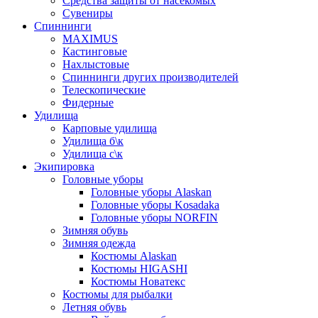
Средства защиты от насекомых
Сувениры
Спиннинги
MAXIMUS
Кастинговые
Нахлыстовые
Спиннинги других производителей
Телескопические
Фидерные
Удилища
Карповые удилища
Удилища б\к
Удилища с\к
Экипировка
Головные уборы
Головные уборы Alaskan
Головные уборы Kosadaka
Головные уборы NORFIN
Зимняя обувь
Зимняя одежда
Костюмы Alaskan
Костюмы HIGASHI
Костюмы Новатекс
Костюмы для рыбалки
Летняя обувь