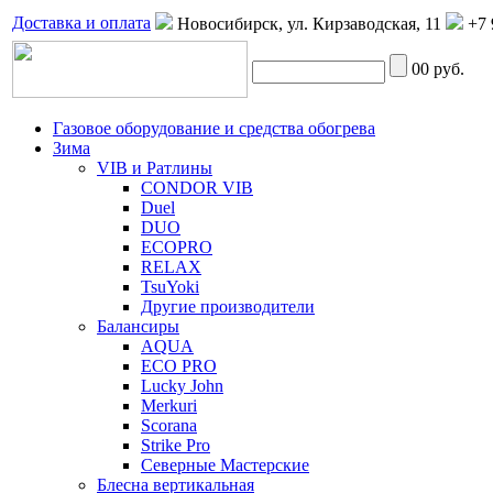
Доставка и оплата
Новосибирск, ул. Кирзаводская, 11
+7 
0
0 руб.
Газовое оборудование и средства обогрева
Зима
VIB и Ратлины
CONDOR VIB
Duel
DUO
ECOPRO
RELAX
TsuYoki
Другие производители
Балансиры
AQUA
ECO PRO
Lucky John
Merkuri
Scorana
Strike Pro
Северные Мастерские
Блесна вертикальная