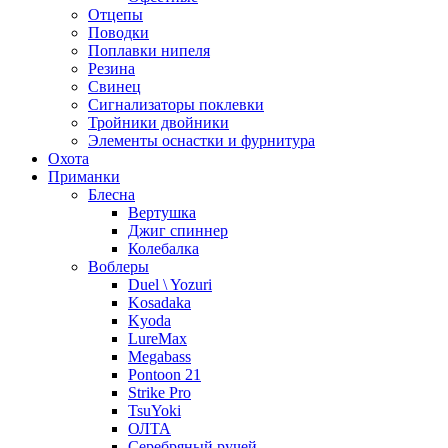
Отцепы
Поводки
Поплавки нипеля
Резина
Свинец
Сигнализаторы поклевки
Тройники двойники
Элементы оснастки и фурнитура
Охота
Приманки
Блесна
Вертушка
Джиг спиннер
Колебалка
Воблеры
Duel \ Yozuri
Kosadaka
Kyoda
LureMax
Megabass
Pontoon 21
Strike Pro
TsuYoki
ОЛТА
Серебряный ручей