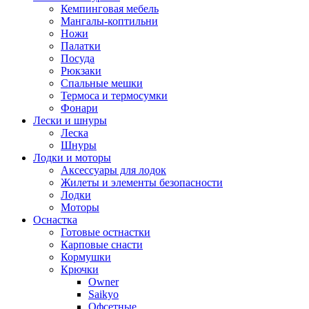
Кемпинговая мебель
Мангалы-коптильни
Ножи
Палатки
Посуда
Рюкзаки
Спальные мешки
Термоса и термосумки
Фонари
Лески и шнуры
Леска
Шнуры
Лодки и моторы
Аксессуары для лодок
Жилеты и элементы безопасности
Лодки
Моторы
Оснастка
Готовые остнастки
Карповые снасти
Кормушки
Крючки
Owner
Saikyo
Офсетные