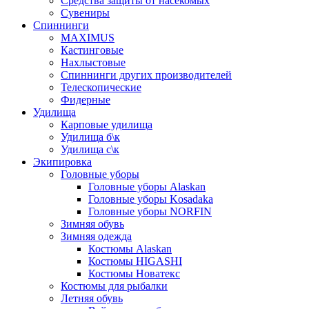
Средства защиты от насекомых
Сувениры
Спиннинги
MAXIMUS
Кастинговые
Нахлыстовые
Спиннинги других производителей
Телескопические
Фидерные
Удилища
Карповые удилища
Удилища б\к
Удилища с\к
Экипировка
Головные уборы
Головные уборы Alaskan
Головные уборы Kosadaka
Головные уборы NORFIN
Зимняя обувь
Зимняя одежда
Костюмы Alaskan
Костюмы HIGASHI
Костюмы Новатекс
Костюмы для рыбалки
Летняя обувь