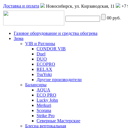
Доставка и оплата
Новосибирск, ул. Кирзаводская, 11
+7 
0
0 руб.
Газовое оборудование и средства обогрева
Зима
VIB и Ратлины
CONDOR VIB
Duel
DUO
ECOPRO
RELAX
TsuYoki
Другие производители
Балансиры
AQUA
ECO PRO
Lucky John
Merkuri
Scorana
Strike Pro
Северные Мастерские
Блесна вертикальная