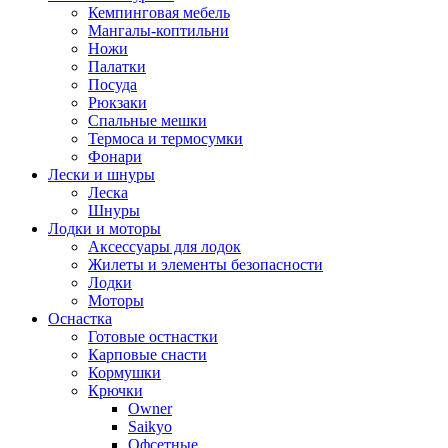
Кемпинговая мебель
Мангалы-коптильни
Ножи
Палатки
Посуда
Рюкзаки
Спальные мешки
Термоса и термосумки
Фонари
Лески и шнуры
Леска
Шнуры
Лодки и моторы
Аксессуары для лодок
Жилеты и элементы безопасности
Лодки
Моторы
Оснастка
Готовые остнастки
Карповые снасти
Кормушки
Крючки
Owner
Saikyo
Офсетные