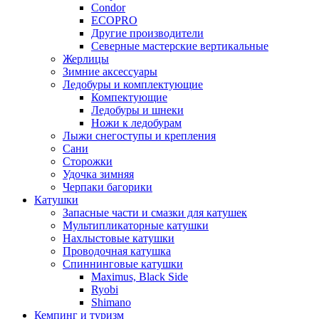
Condor
ECOPRO
Другие производители
Северные мастерские вертикальные
Жерлицы
Зимние аксессуары
Ледобуры и комплектующие
Компектующие
Ледобуры и шнеки
Ножи к ледобурам
Лыжи снегоступы и крепления
Сани
Сторожки
Удочка зимняя
Черпаки багорики
Катушки
Запасные части и смазки для катушек
Мультипликаторные катушки
Нахлыстовые катушки
Проводочная катушка
Спиннинговые катушки
Maximus, Black Side
Ryobi
Shimano
Кемпинг и туризм