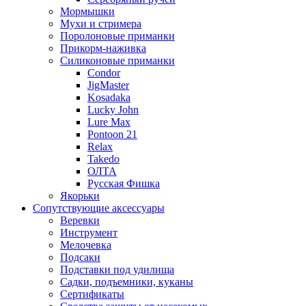
Мормышки
Мухи и стримера
Поролоновые приманки
Прикорм-наживка
Силиконовые приманки
Condor
JigMaster
Kosadaka
Lucky John
Lure Max
Pontoon 21
Relax
Takedo
ОЛТА
Русская Фишка
Якорьки
Сопутствующие аксессуары
Веревки
Инструмент
Мелочевка
Подсаки
Подставки под удилища
Садки, подъемники, куканы
Сертификаты