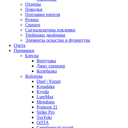
Отцепы
Поводки
Поплавки нипеля
Резина
Свинец
Сигнализаторы поклевки
Тройники двойники
Элементы оснастки и фурнитура
Охота
Приманки
Блесна
Вертушка
Джиг спиннер
Колебалка
Воблеры
Duel \ Yozuri
Kosadaka
Kyoda
LureMax
Megabass
Pontoon 21
Strike Pro
TsuYoki
ОЛТА
Серебряный ручей