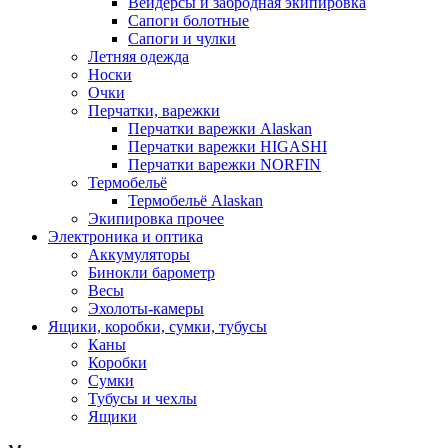
Вейдерсы и забродная экипировка
Сапоги болотные
Сапоги и чулки
Летняя одежда
Носки
Очки
Перчатки, варежки
Перчатки варежки Alaskan
Перчатки варежки HIGASHI
Перчатки варежки NORFIN
Термобельё
Термобельё Alaskan
Экипировка прочее
Электроника и оптика
Аккумуляторы
Бинокли барометр
Весы
Эхолоты-камеры
Ящики, коробки, сумки, тубусы
Каны
Коробки
Сумки
Тубусы и чехлы
Ящики