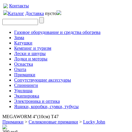
Контакты
Каталог
Доставка
пусто
Газовое оборудование и средства обогрева
Зима
Катушки
Кемпинг и туризм
Лески и шнуры
Лодки и моторы
Оснастка
Охота
Приманки
Сопутствующие аксессуары
Спиннинги
Удилища
Экипировка
Электроника и оптика
Ящики, коробки, сумки, тубусы
MEGAWORM 4"(10см) T47
Приманки
>
Силиконовые приманки
>
Lucky John
300 руб.