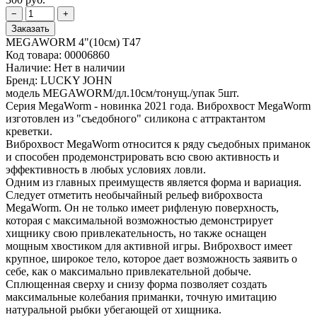
MEGAWORM 4"(10см) T47
Код товара:
00006860
Наличие:
Нет в наличии
Бренд:
LUCKY JOHN
модель MEGAWORM/дл.10см/тонущ./упак 5шт.
Серия MegaWorm - новинка 2021 года. Виброхвост MegaWorm
изготовлен из "съедобного" силикона с аттрактантом
креветки.
Виброхвост MegaWorm относится к ряду съедобных приманок
и способен продемонстрировать всю свою активность и
эффективность в любых условиях ловли.
Одним из главных преимуществ является форма и вариация.
Следует отметить необычайный рельеф виброхвоста
MegaWorm. Он не только имеет рифленую поверхность,
которая с максимальной возможностью демонстрирует
хищнику свою привлекательность, но также оснащен
мощным хвостиком для активной игры. Виброхвост имеет
крупное, широкое тело, которое дает возможность заявить о
себе, как о максимально привлекательной добыче.
Сплющенная сверху и снизу форма позволяет создать
максимальные колебания приманки, точную имитацию
натуральной рыбки убегающей от хищника.