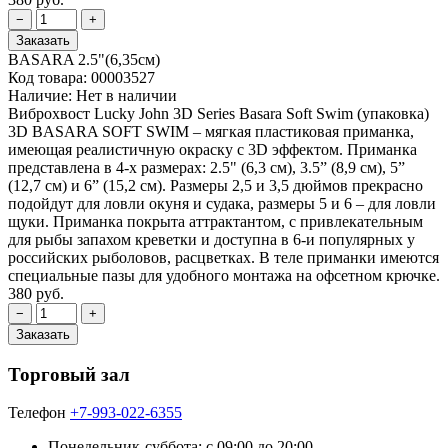
BASARA 2.5"(6,35см)
Код товара:
00003527
Наличие:
Нет в наличии
Виброхвост Lucky John 3D Series Basara Soft Swim (упаковка)
3D BASARA SOFT SWIM – мягкая пластиковая приманка,
имеющая реалистичную окраску с 3D эффектом. Приманка
представлена в 4-х размерах: 2.5" (6,3 см), 3.5” (8,9 см), 5”
(12,7 см) и 6” (15,2 см). Размеры 2,5 и 3,5 дюймов прекрасно
подойдут для ловли окуня и судака, размеры 5 и 6 – для ловли
щуки. Приманка покрыта аттрактантом, с привлекательным
для рыбы запахом креветки и доступна в 6-и популярных у
российских рыболовов, расцветках. В теле приманки имеются
специальные пазы для удобного монтажа на офсетном крючке.
380 руб.
Торговый зал
Телефон
+7-993-022-6355
Понедельник-суббота: c 09:00 до 20:00