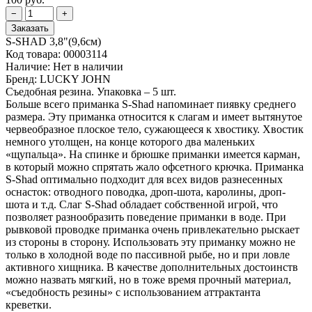
S-SHAD 3,8"(9,6см)
Код товара:
00003114
Наличие:
Нет в наличии
Бренд:
LUCKY JOHN
Съедобная резина. Упаковка – 5 шт.
Больше всего приманка S-Shad напоминает пиявку среднего
размера. Эту приманка относится к слагам и имеет вытянутое
червеобразное плоское тело, сужающееся к хвостику. Хвостик
немного утолщен, на конце которого два маленьких
«щупальца». На спинке и брюшке приманки имеется карман,
в который можно спрятать жало офсетного крючка. Приманка
S-Shad оптимально подходит для всех видов разнесенных
оснасток: отводного поводка, дроп-шота, каролины, дроп-
шота и т.д. Слаг S-Shad обладает собственной игрой, что
позволяет разнообразить поведение приманки в воде. При
рывковой проводке приманка очень привлекательно рыскает
из стороны в сторону. Использовать эту приманку можно не
только в холодной воде по пассивной рыбе, но и при ловле
активного хищника. В качестве дополнительных достоинств
можно назвать мягкий, но в тоже время прочный материал,
«съедобность резины» с использованием аттрактанта
креветки.