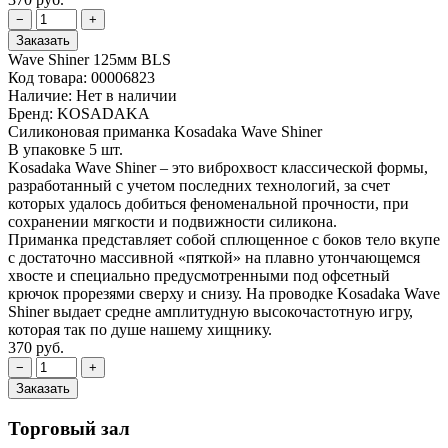
Wave Shiner 125мм BLS
Код товара:
00006823
Наличие:
Нет в наличии
Бренд:
KOSADAKA
Силиконовая приманка Kosadaka Wave Shiner
В упаковке 5 шт.
Kosadaka Wave Shiner – это виброхвост классической формы,
разработанный с учетом последних технологий, за счет
которых удалось добиться феноменальной прочности, при
сохранении мягкости и подвижности силикона.
Приманка представляет собой сплющенное с боков тело вкупе
с достаточно массивной «пяткой» на плавно утончающемся
хвосте и специально предусмотренными под офсетный
крючок прорезями сверху и снизу. На проводке Kosadaka Wave
Shiner выдает средне амплитудную высокочастотную игру,
которая так по душе нашему хищнику.
370 руб.
Торговый зал