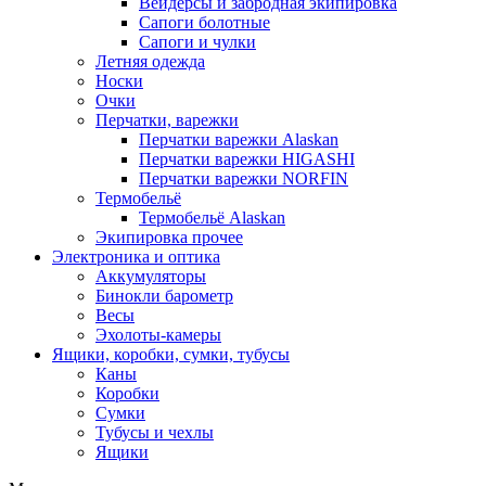
Вейдерсы и забродная экипировка
Сапоги болотные
Сапоги и чулки
Летняя одежда
Носки
Очки
Перчатки, варежки
Перчатки варежки Alaskan
Перчатки варежки HIGASHI
Перчатки варежки NORFIN
Термобельё
Термобельё Alaskan
Экипировка прочее
Электроника и оптика
Аккумуляторы
Бинокли барометр
Весы
Эхолоты-камеры
Ящики, коробки, сумки, тубусы
Каны
Коробки
Сумки
Тубусы и чехлы
Ящики