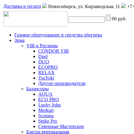
Доставка и оплата
Новосибирск, ул. Кирзаводская, 11
+7 
0
0 руб.
Газовое оборудование и средства обогрева
Зима
VIB и Ратлины
CONDOR VIB
Duel
DUO
ECOPRO
RELAX
TsuYoki
Другие производители
Балансиры
AQUA
ECO PRO
Lucky John
Merkuri
Scorana
Strike Pro
Северные Мастерские
Блесна вертикальная