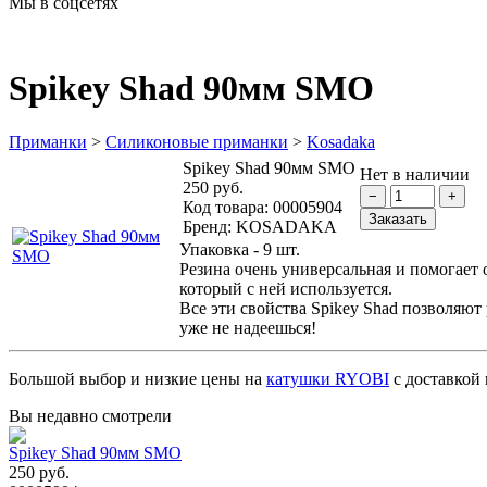
Мы в соцсетях
Spikey Shad 90мм SMO
Приманки
>
Силиконовые приманки
>
Kosadaka
Spikey Shad 90мм SMO
Нет в наличии
250 руб.
Код товара:
00005904
Бренд:
KOSADAKA
Упаковка - 9 шт.
Резина очень универсальная и помогает 
который с ней используется.
Все эти свойства Spikey Shad позволяют 
уже не надеешься!
Большой выбор и низкие цены на
катушки RYOBI
с доставкой 
Вы недавно смотрели
Spikey Shad 90мм SMO
250 руб.