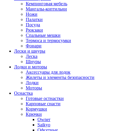
Кемпинговая мебель
Мангалы-коптильни
Ножи
Палатки
Посуда
Рюкзаки
Спальные мешки
Термоса и термосумки
Фонари
Лески и шнуры
Леска
Шнуры
Лодки и моторы
Аксессуары для лодок
Жилеты и элементы безопасности
Лодки
Моторы
Оснастка
Готовые остнастки
Карповые снасти
Кормушки
Крючки
Owner
Saikyo
Офсетные