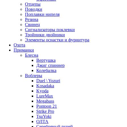
Отцепы
Поводки
Поплавки нипеля
Резина
Свинец
Сигнализаторы поклевки
Тройники двойники
Элементы оснастки и фурнитура
Охота
Приманки
Блесна
Вертушка
Джиг спиннер
Колебалка
Воблеры
Duel \ Yozuri
Kosadaka
Kyoda
LureMax
Megabass
Pontoon 21
Strike Pro
TsuYoki
ОЛТА
Серебряный ручей