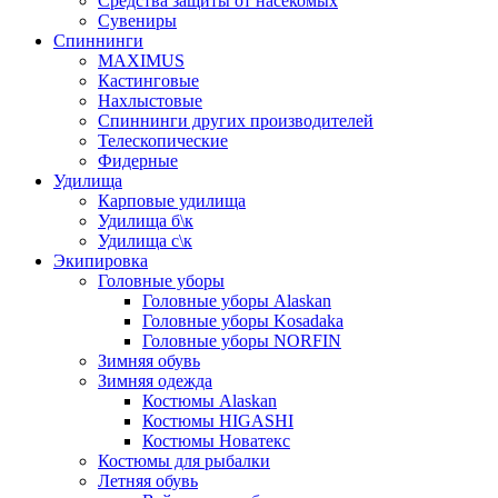
Средства защиты от насекомых
Сувениры
Спиннинги
MAXIMUS
Кастинговые
Нахлыстовые
Спиннинги других производителей
Телескопические
Фидерные
Удилища
Карповые удилища
Удилища б\к
Удилища с\к
Экипировка
Головные уборы
Головные уборы Alaskan
Головные уборы Kosadaka
Головные уборы NORFIN
Зимняя обувь
Зимняя одежда
Костюмы Alaskan
Костюмы HIGASHI
Костюмы Новатекс
Костюмы для рыбалки
Летняя обувь