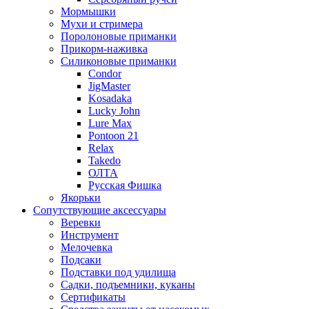
Мормышки
Мухи и стримера
Поролоновые приманки
Прикорм-наживка
Силиконовые приманки
Condor
JigMaster
Kosadaka
Lucky John
Lure Max
Pontoon 21
Relax
Takedo
ОЛТА
Русская Фишка
Якорьки
Сопутствующие аксессуары
Веревки
Инструмент
Мелочевка
Подсаки
Подставки под удилища
Садки, подъемники, куканы
Сертификаты