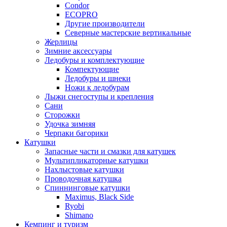
Condor
ECOPRO
Другие производители
Северные мастерские вертикальные
Жерлицы
Зимние аксессуары
Ледобуры и комплектующие
Компектующие
Ледобуры и шнеки
Ножи к ледобурам
Лыжи снегоступы и крепления
Сани
Сторожки
Удочка зимняя
Черпаки багорики
Катушки
Запасные части и смазки для катушек
Мультипликаторные катушки
Нахлыстовые катушки
Проводочная катушка
Спиннинговые катушки
Maximus, Black Side
Ryobi
Shimano
Кемпинг и туризм