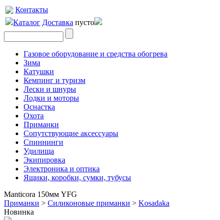
Контакты
Каталог
Доставка
пусто
Газовое оборудование и средства обогрева
Зима
Катушки
Кемпинг и туризм
Лески и шнуры
Лодки и моторы
Оснастка
Охота
Приманки
Сопутствующие аксессуары
Спиннинги
Удилища
Экипировка
Электроника и оптика
Ящики, коробки, сумки, тубусы
Manticora 150мм YFG
Приманки
>
Силиконовые приманки
>
Kosadaka
Новинка