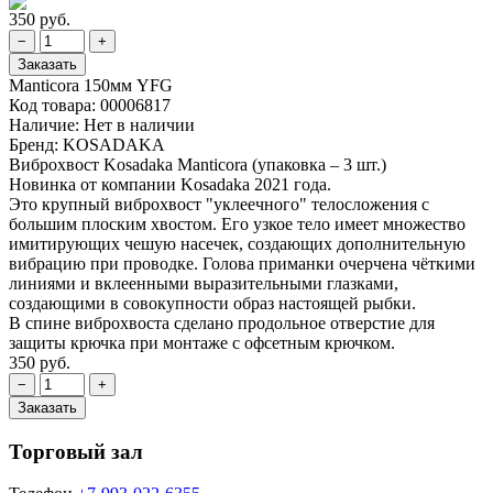
350 руб.
Manticora 150мм YFG
Код товара:
00006817
Наличие:
Нет в наличии
Бренд:
KOSADAKA
Виброхвост Kosadaka Manticora (упаковка – 3 шт.)
Новинка от компании Kosadaka 2021 года.
Это крупный виброхвост "уклеечного" телосложения с
большим плоским хвостом. Его узкое тело имеет множество
имитирующих чешую насечек, создающих дополнительную
вибрацию при проводке. Голова приманки очерчена чёткими
линиями и вклеенными выразительными глазками,
создающими в совокупности образ настоящей рыбки.
В спине виброхвоста сделано продольное отверстие для
защиты крючка при монтаже с офсетным крючком.
350 руб.
Торговый зал