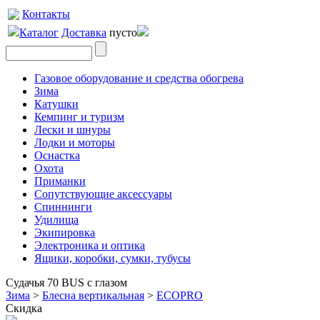
Контакты
Каталог
Доставка
пусто
Газовое оборудование и средства обогрева
Зима
Катушки
Кемпинг и туризм
Лески и шнуры
Лодки и моторы
Оснастка
Охота
Приманки
Сопутствующие аксессуары
Спиннинги
Удилища
Экипировка
Электроника и оптика
Ящики, коробки, сумки, тубусы
Судачья 70 BUS с глазом
Зима
>
Блесна вертикальная
>
ECOPRO
Скидка