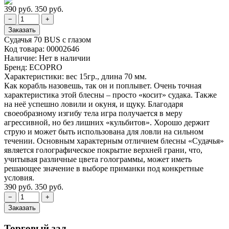
390 руб.
350 руб.
Судачья 70 BUS с глазом
Код товара:
00002646
Наличие:
Нет в наличии
Бренд:
ECOPRO
Характеристики: вес 15гр., длина 70 мм.
Как корабль назовешь, так он и поплывет. Очень точная
характеристика этой блесны – просто «косит» судака. Также
на неё успешно ловили и окуня, и щуку. Благодаря
своеобразному изгибу тела игра получается в меру
агрессивной, но без лишних «кульбитов». Хорошо держит
струю и может быть использована для ловли на сильном
течении. Основным характерным отличием блесны «Судачья»
является голографическое покрытие верхней грани, что,
учитывая различные цвета голограммы, может иметь
решающее значение в выборе приманки под конкретные
условия.
390 руб.
350 руб.
Торговый зал